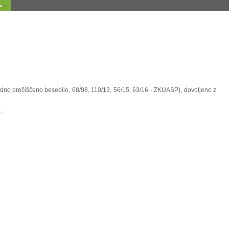
...
uradno prečiščeno besedilo, 68/08, 110/13, 56/15, 63/16 - ZKUASP), dovoljeno z
.