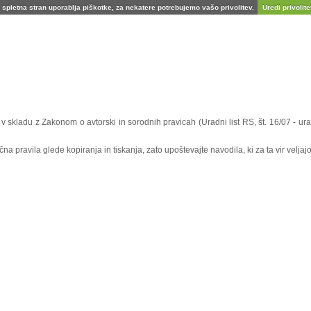
spletna stran uporablja piškotke, za nekatere potrebujemo vašo privolitev.
Uredi privolitev
e v skladu z Zakonom o avtorski in sorodnih pravicah (Uradni list RS, št. 16/07 - 
 pravila glede kopiranja in tiskanja, zato upoštevajte navodila, ki za ta vir veljajo