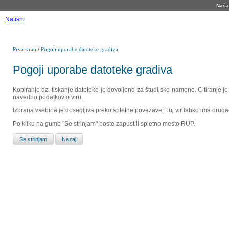
Naša 
Natisni
/
Prva stran
Pogoji uporabe datoteke gradiva
Pogoji uporabe datoteke gradiva
Kopiranje oz. tiskanje datoteke je dovoljeno za študijske namene. Citiranje j
navedbo podatkov o viru.
Izbrana vsebina je dosegljiva preko spletne povezave. Tuj vir lahko ima drugačna
Po kliku na gumb "Se strinjam" boste zapustili spletno mesto RUP.