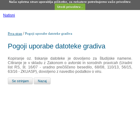
Naša spletna stran uporablja piškotke, za nekatere potrebujemo vašo privolitev.
Uredi privolitev...
Natisni
/
Prva stran
Pogoji uporabe datoteke gradiva
Pogoji uporabe datoteke gradiva
Kopiranje oz. tiskanje datoteke je dovoljeno za študijske namene.
Citiranje je v skladu z Zakonom o avtorski in sorodnih pravicah (Uradni
list RS, št. 16/07 - uradno prečiščeno besedilo, 68/08, 110/13, 56/15,
63/16 - ZKUASP), dovoljeno z navedbo podatkov o viru.