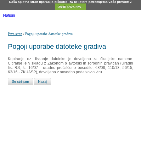
Naša spletna stran uporablja piškotke, za nekatere potrebujemo vašo privolitev.
Uredi privolitev...
Natisni
/
Prva stran
Pogoji uporabe datoteke gradiva
Pogoji uporabe datoteke gradiva
Kopiranje oz. tiskanje datoteke je dovoljeno za študijske namene.
Citiranje je v skladu z Zakonom o avtorski in sorodnih pravicah (Uradni
list RS, št. 16/07 - uradno prečiščeno besedilo, 68/08, 110/13, 56/15,
63/16 - ZKUASP), dovoljeno z navedbo podatkov o viru.