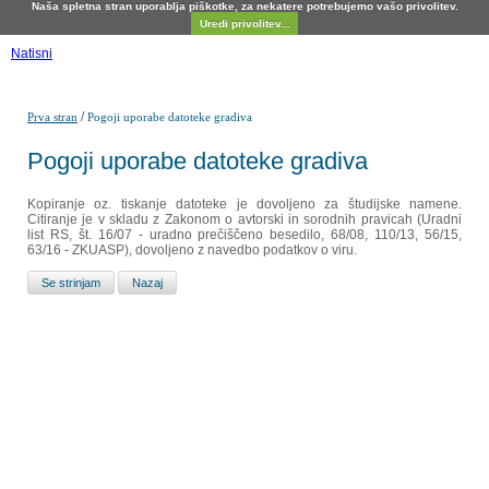
Naša spletna stran uporablja piškotke, za nekatere potrebujemo vašo privolitev.
Uredi privolitev...
Natisni
/
Prva stran
Pogoji uporabe datoteke gradiva
Pogoji uporabe datoteke gradiva
Kopiranje oz. tiskanje datoteke je dovoljeno za študijske namene.
Citiranje je v skladu z Zakonom o avtorski in sorodnih pravicah (Uradni
list RS, št. 16/07 - uradno prečiščeno besedilo, 68/08, 110/13, 56/15,
63/16 - ZKUASP), dovoljeno z navedbo podatkov o viru.