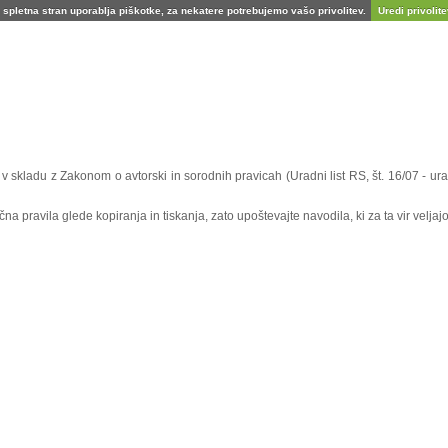
spletna stran uporablja piškotke, za nekatere potrebujemo vašo privolitev.
Uredi privolitev
e v skladu z Zakonom o avtorski in sorodnih pravicah (Uradni list RS, št. 16/07 - 
 pravila glede kopiranja in tiskanja, zato upoštevajte navodila, ki za ta vir veljajo