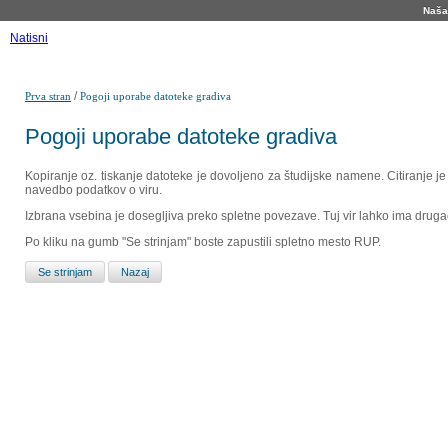
Naša 
Natisni
/
Prva stran
Pogoji uporabe datoteke gradiva
Pogoji uporabe datoteke gradiva
Kopiranje oz. tiskanje datoteke je dovoljeno za študijske namene. Citiranje j
navedbo podatkov o viru.
Izbrana vsebina je dosegljiva preko spletne povezave. Tuj vir lahko ima drugačna
Po kliku na gumb "Se strinjam" boste zapustili spletno mesto RUP.