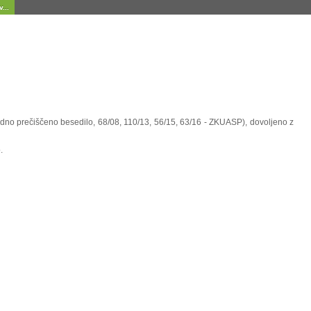
...
uradno prečiščeno besedilo, 68/08, 110/13, 56/15, 63/16 - ZKUASP), dovoljeno z
.