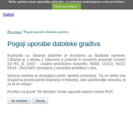
Naša spletna stran uporablja piškotke, za nekatere potrebujemo vašo privolitev.
Uredi privolitev...
Natisni
/
Prva stran
Pogoji uporabe datoteke gradiva
Pogoji uporabe datoteke gradiva
Kopiranje oz. tiskanje datoteke je dovoljeno za študijske namene.
Citiranje je v skladu z Zakonom o avtorski in sorodnih pravicah (Uradni
list RS, št. 16/07 - uradno prečiščeno besedilo, 68/08, 110/13, 56/15,
63/16 - ZKUASP), dovoljeno z navedbo podatkov o viru.
Izbrana vsebina je dosegljiva preko spletne povezave. Tuj vir lahko ima
drugačna pravila glede kopiranja in tiskanja, zato upoštevajte navodila, ki
za ta vir veljajo.
Po kliku na gumb "Se strinjam" boste zapustili spletno mesto RUP.