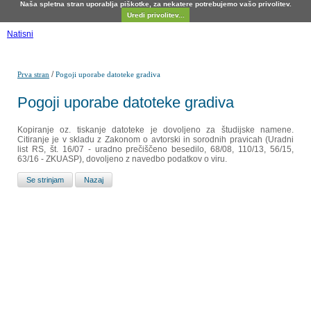
Naša spletna stran uporablja piškotke, za nekatere potrebujemo vašo privolitev.
Uredi privolitev...
Natisni
/
Prva stran
Pogoji uporabe datoteke gradiva
Pogoji uporabe datoteke gradiva
Kopiranje oz. tiskanje datoteke je dovoljeno za študijske namene.
Citiranje je v skladu z Zakonom o avtorski in sorodnih pravicah (Uradni
list RS, št. 16/07 - uradno prečiščeno besedilo, 68/08, 110/13, 56/15,
63/16 - ZKUASP), dovoljeno z navedbo podatkov o viru.