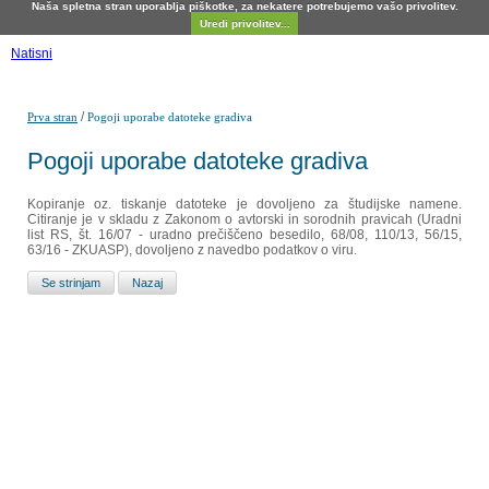
Naša spletna stran uporablja piškotke, za nekatere potrebujemo vašo privolitev.
Uredi privolitev...
Natisni
/
Prva stran
Pogoji uporabe datoteke gradiva
Pogoji uporabe datoteke gradiva
Kopiranje oz. tiskanje datoteke je dovoljeno za študijske namene.
Citiranje je v skladu z Zakonom o avtorski in sorodnih pravicah (Uradni
list RS, št. 16/07 - uradno prečiščeno besedilo, 68/08, 110/13, 56/15,
63/16 - ZKUASP), dovoljeno z navedbo podatkov o viru.