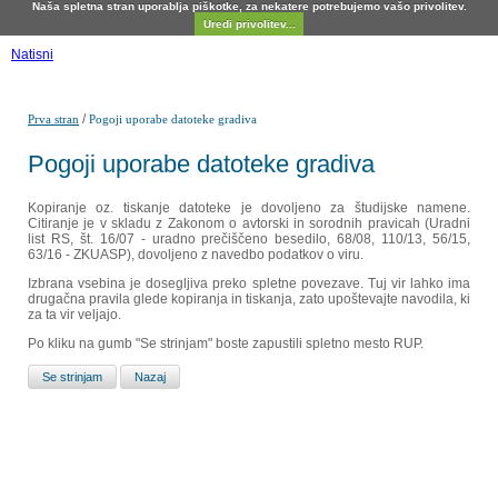
Naša spletna stran uporablja piškotke, za nekatere potrebujemo vašo privolitev.
Uredi privolitev...
Natisni
/
Prva stran
Pogoji uporabe datoteke gradiva
Pogoji uporabe datoteke gradiva
Kopiranje oz. tiskanje datoteke je dovoljeno za študijske namene.
Citiranje je v skladu z Zakonom o avtorski in sorodnih pravicah (Uradni
list RS, št. 16/07 - uradno prečiščeno besedilo, 68/08, 110/13, 56/15,
63/16 - ZKUASP), dovoljeno z navedbo podatkov o viru.
Izbrana vsebina je dosegljiva preko spletne povezave. Tuj vir lahko ima
drugačna pravila glede kopiranja in tiskanja, zato upoštevajte navodila, ki
za ta vir veljajo.
Po kliku na gumb "Se strinjam" boste zapustili spletno mesto RUP.