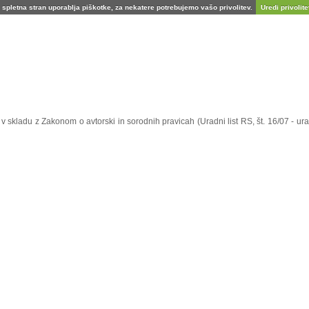
spletna stran uporablja piškotke, za nekatere potrebujemo vašo privolitev.
Uredi privolitev
e v skladu z Zakonom o avtorski in sorodnih pravicah (Uradni list RS, št. 16/07 - 