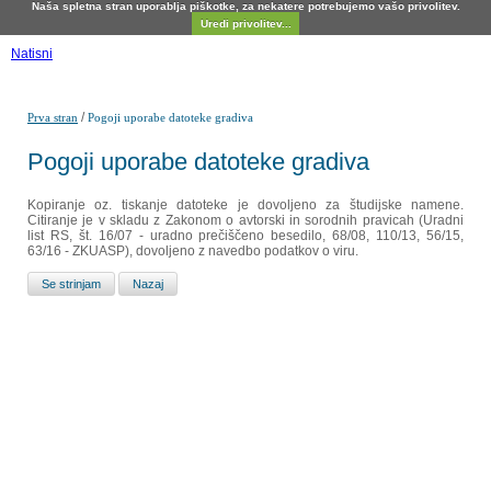
Naša spletna stran uporablja piškotke, za nekatere potrebujemo vašo privolitev.
Uredi privolitev...
Natisni
/
Prva stran
Pogoji uporabe datoteke gradiva
Pogoji uporabe datoteke gradiva
Kopiranje oz. tiskanje datoteke je dovoljeno za študijske namene.
Citiranje je v skladu z Zakonom o avtorski in sorodnih pravicah (Uradni
list RS, št. 16/07 - uradno prečiščeno besedilo, 68/08, 110/13, 56/15,
63/16 - ZKUASP), dovoljeno z navedbo podatkov o viru.