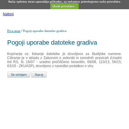
Naša spletna stran uporablja piškotke, za nekatere potrebujemo vašo privolitev.
Uredi privolitev...
Natisni
/
Prva stran
Pogoji uporabe datoteke gradiva
Pogoji uporabe datoteke gradiva
Kopiranje oz. tiskanje datoteke je dovoljeno za študijske namene.
Citiranje je v skladu z Zakonom o avtorski in sorodnih pravicah (Uradni
list RS, št. 16/07 - uradno prečiščeno besedilo, 68/08, 110/13, 56/15,
63/16 - ZKUASP), dovoljeno z navedbo podatkov o viru.