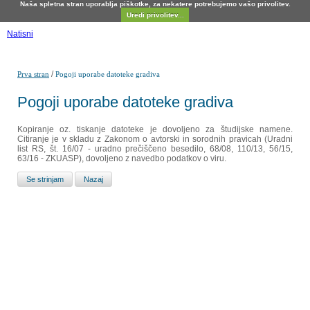
Naša spletna stran uporablja piškotke, za nekatere potrebujemo vašo privolitev.
Uredi privolitev...
Natisni
/
Prva stran
Pogoji uporabe datoteke gradiva
Pogoji uporabe datoteke gradiva
Kopiranje oz. tiskanje datoteke je dovoljeno za študijske namene.
Citiranje je v skladu z Zakonom o avtorski in sorodnih pravicah (Uradni
list RS, št. 16/07 - uradno prečiščeno besedilo, 68/08, 110/13, 56/15,
63/16 - ZKUASP), dovoljeno z navedbo podatkov o viru.