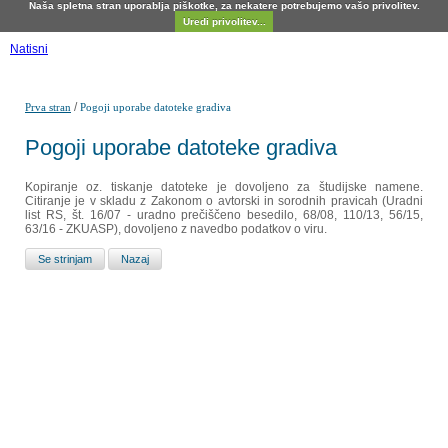
Naša spletna stran uporablja piškotke, za nekatere potrebujemo vašo privolitev.
Uredi privolitev...
Natisni
/
Prva stran
Pogoji uporabe datoteke gradiva
Pogoji uporabe datoteke gradiva
Kopiranje oz. tiskanje datoteke je dovoljeno za študijske namene.
Citiranje je v skladu z Zakonom o avtorski in sorodnih pravicah (Uradni
list RS, št. 16/07 - uradno prečiščeno besedilo, 68/08, 110/13, 56/15,
63/16 - ZKUASP), dovoljeno z navedbo podatkov o viru.