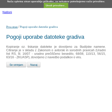
Naša spletna stran uporablja piškotke, za nekatere potrebujemo vašo privolitev.
Uredi privolitev...
Natisni
/
Prva stran
Pogoji uporabe datoteke gradiva
Pogoji uporabe datoteke gradiva
Kopiranje oz. tiskanje datoteke je dovoljeno za študijske namene.
Citiranje je v skladu z Zakonom o avtorski in sorodnih pravicah (Uradni
list RS, št. 16/07 - uradno prečiščeno besedilo, 68/08, 110/13, 56/15,
63/16 - ZKUASP), dovoljeno z navedbo podatkov o viru.