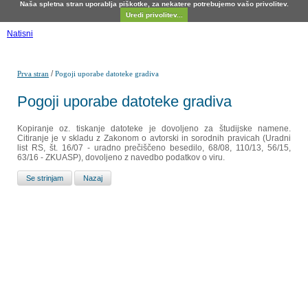
Naša spletna stran uporablja piškotke, za nekatere potrebujemo vašo privolitev.
Uredi privolitev...
Natisni
/
Prva stran
Pogoji uporabe datoteke gradiva
Pogoji uporabe datoteke gradiva
Kopiranje oz. tiskanje datoteke je dovoljeno za študijske namene.
Citiranje je v skladu z Zakonom o avtorski in sorodnih pravicah (Uradni
list RS, št. 16/07 - uradno prečiščeno besedilo, 68/08, 110/13, 56/15,
63/16 - ZKUASP), dovoljeno z navedbo podatkov o viru.