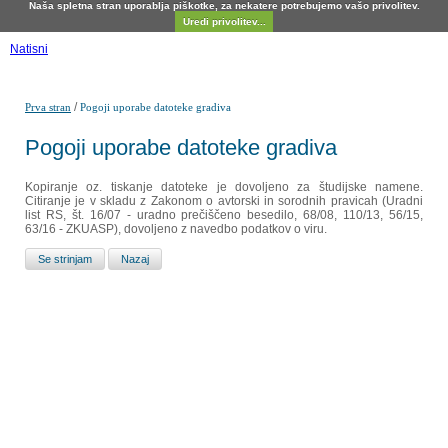
Naša spletna stran uporablja piškotke, za nekatere potrebujemo vašo privolitev.
Uredi privolitev...
Natisni
/
Prva stran
Pogoji uporabe datoteke gradiva
Pogoji uporabe datoteke gradiva
Kopiranje oz. tiskanje datoteke je dovoljeno za študijske namene.
Citiranje je v skladu z Zakonom o avtorski in sorodnih pravicah (Uradni
list RS, št. 16/07 - uradno prečiščeno besedilo, 68/08, 110/13, 56/15,
63/16 - ZKUASP), dovoljeno z navedbo podatkov o viru.