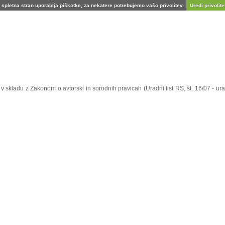
spletna stran uporablja piškotke, za nekatere potrebujemo vašo privolitev.
Uredi privolitev
e v skladu z Zakonom o avtorski in sorodnih pravicah (Uradni list RS, št. 16/07 - 