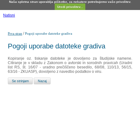
Naša spletna stran uporablja piškotke, za nekatere potrebujemo vašo privolitev.
Uredi privolitev...
Natisni
/
Prva stran
Pogoji uporabe datoteke gradiva
Pogoji uporabe datoteke gradiva
Kopiranje oz. tiskanje datoteke je dovoljeno za študijske namene.
Citiranje je v skladu z Zakonom o avtorski in sorodnih pravicah (Uradni
list RS, št. 16/07 - uradno prečiščeno besedilo, 68/08, 110/13, 56/15,
63/16 - ZKUASP), dovoljeno z navedbo podatkov o viru.