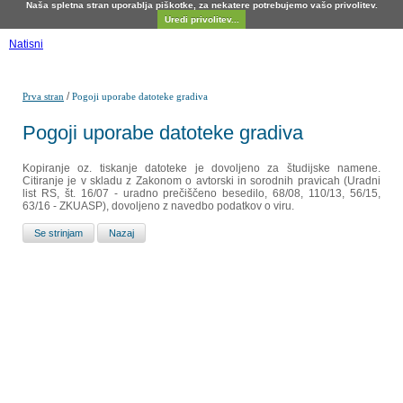
Naša spletna stran uporablja piškotke, za nekatere potrebujemo vašo privolitev.
Uredi privolitev...
Natisni
/
Prva stran
Pogoji uporabe datoteke gradiva
Pogoji uporabe datoteke gradiva
Kopiranje oz. tiskanje datoteke je dovoljeno za študijske namene.
Citiranje je v skladu z Zakonom o avtorski in sorodnih pravicah (Uradni
list RS, št. 16/07 - uradno prečiščeno besedilo, 68/08, 110/13, 56/15,
63/16 - ZKUASP), dovoljeno z navedbo podatkov o viru.