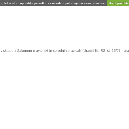
spletna stran uporablja piškotke, za nekatere potrebujemo vašo privolitev.
Uredi privolitev
e v skladu z Zakonom o avtorski in sorodnih pravicah (Uradni list RS, št. 16/07 - 