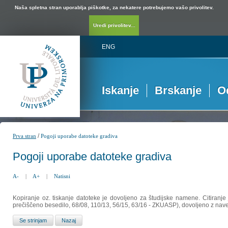
Naša spletna stran uporablja piškotke, za nekatere potrebujemo vašo privolitev.
Uredi privolitev...
ENG
Iskanje
Brskanje
O
/
Prva stran
Pogoji uporabe datoteke gradiva
Pogoji uporabe datoteke gradiva
A-
|
A+
|
Natisni
Kopiranje oz. tiskanje datoteke je dovoljeno za študijske namene. Citiranje
prečiščeno besedilo, 68/08, 110/13, 56/15, 63/16 - ZKUASP), dovoljeno z nav