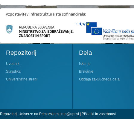
Repozitorij
Dela
Uvodnik
Iskanje
Statistika
Brskanje
Univerzitetne strani
Oddaja zaključnega dela
Repozitorij Univerze na Primorskem |
rup@upr.si
|
Piškotki in zasebnost