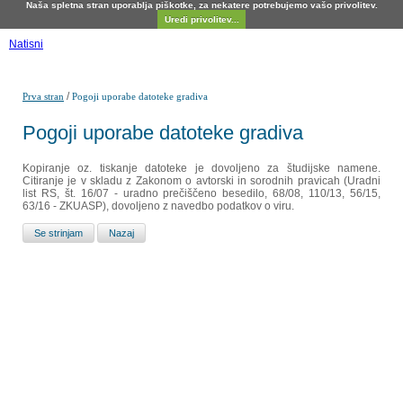
Naša spletna stran uporablja piškotke, za nekatere potrebujemo vašo privolitev.
Uredi privolitev...
Natisni
/
Prva stran
Pogoji uporabe datoteke gradiva
Pogoji uporabe datoteke gradiva
Kopiranje oz. tiskanje datoteke je dovoljeno za študijske namene.
Citiranje je v skladu z Zakonom o avtorski in sorodnih pravicah (Uradni
list RS, št. 16/07 - uradno prečiščeno besedilo, 68/08, 110/13, 56/15,
63/16 - ZKUASP), dovoljeno z navedbo podatkov o viru.