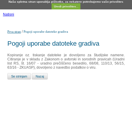
Naša spletna stran uporablja piškotke, za nekatere potrebujemo vašo privolitev.
Uredi privolitev...
Natisni
/
Prva stran
Pogoji uporabe datoteke gradiva
Pogoji uporabe datoteke gradiva
Kopiranje oz. tiskanje datoteke je dovoljeno za študijske namene.
Citiranje je v skladu z Zakonom o avtorski in sorodnih pravicah (Uradni
list RS, št. 16/07 - uradno prečiščeno besedilo, 68/08, 110/13, 56/15,
63/16 - ZKUASP), dovoljeno z navedbo podatkov o viru.