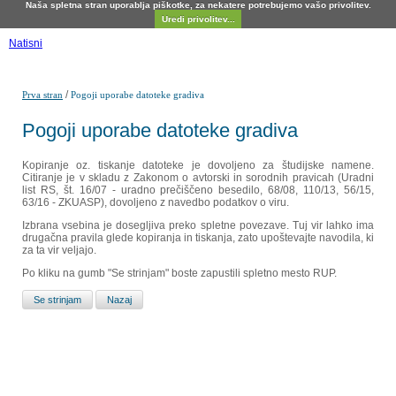
Naša spletna stran uporablja piškotke, za nekatere potrebujemo vašo privolitev.
Uredi privolitev...
Natisni
/
Prva stran
Pogoji uporabe datoteke gradiva
Pogoji uporabe datoteke gradiva
Kopiranje oz. tiskanje datoteke je dovoljeno za študijske namene.
Citiranje je v skladu z Zakonom o avtorski in sorodnih pravicah (Uradni
list RS, št. 16/07 - uradno prečiščeno besedilo, 68/08, 110/13, 56/15,
63/16 - ZKUASP), dovoljeno z navedbo podatkov o viru.
Izbrana vsebina je dosegljiva preko spletne povezave. Tuj vir lahko ima
drugačna pravila glede kopiranja in tiskanja, zato upoštevajte navodila, ki
za ta vir veljajo.
Po kliku na gumb "Se strinjam" boste zapustili spletno mesto RUP.