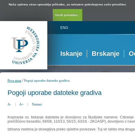
Naša spletna stran uporablja piškotke, za nekatere potrebujemo vašo privolitev.
Uredi privolitev...
ENG
Iskanje
Brskanje
O
/
Prva stran
Pogoji uporabe datoteke gradiva
Pogoji uporabe datoteke gradiva
A-
|
A+
|
Natisni
Kopiranje oz. tiskanje datoteke je dovoljeno za študijske namene. Citiranje
prečiščeno besedilo, 68/08, 110/13, 56/15, 63/16 - ZKUASP), dovoljeno z nav
Izbrana vsebina je dosegljiva preko spletne povezave. Tuj vir lahko ima drugačna