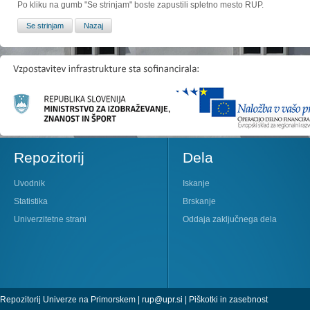
Po kliku na gumb "Se strinjam" boste zapustili spletno mesto RUP.
Repozitorij
Dela
Uvodnik
Iskanje
Statistika
Brskanje
Univerzitetne strani
Oddaja zaključnega dela
Repozitorij Univerze na Primorskem |
rup@upr.si
|
Piškotki in zasebnost