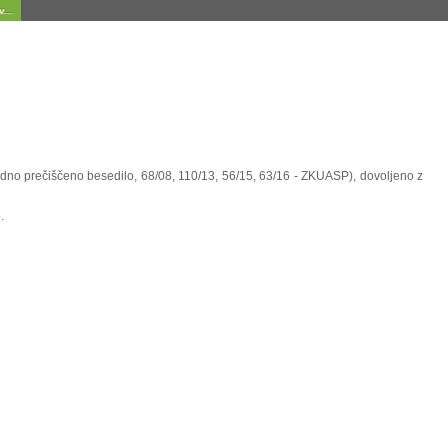
...
uradno prečiščeno besedilo, 68/08, 110/13, 56/15, 63/16 - ZKUASP), dovoljeno z
.