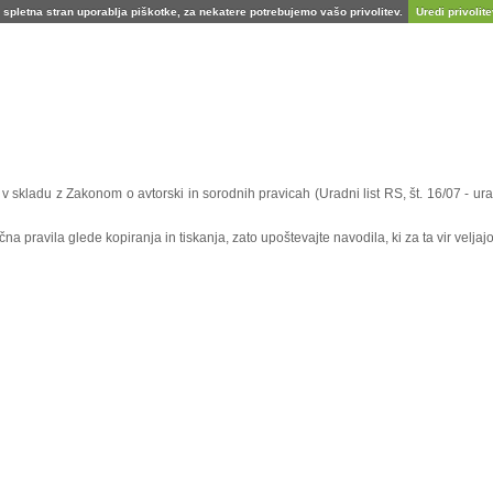
spletna stran uporablja piškotke, za nekatere potrebujemo vašo privolitev.
Uredi privolitev
e v skladu z Zakonom o avtorski in sorodnih pravicah (Uradni list RS, št. 16/07 - 
 pravila glede kopiranja in tiskanja, zato upoštevajte navodila, ki za ta vir veljajo