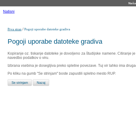
Naša 
Natisni
/
Prva stran
Pogoji uporabe datoteke gradiva
Pogoji uporabe datoteke gradiva
Kopiranje oz. tiskanje datoteke je dovoljeno za študijske namene. Citiranje j
navedbo podatkov o viru.
Izbrana vsebina je dosegljiva preko spletne povezave. Tuj vir lahko ima drugačna
Po kliku na gumb "Se strinjam" boste zapustili spletno mesto RUP.