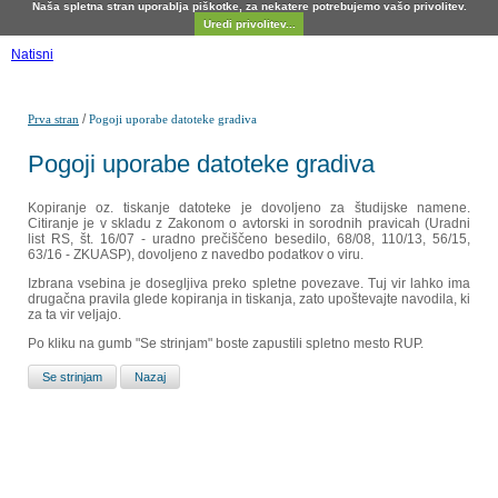
Naša spletna stran uporablja piškotke, za nekatere potrebujemo vašo privolitev.
Uredi privolitev...
Natisni
/
Prva stran
Pogoji uporabe datoteke gradiva
Pogoji uporabe datoteke gradiva
Kopiranje oz. tiskanje datoteke je dovoljeno za študijske namene.
Citiranje je v skladu z Zakonom o avtorski in sorodnih pravicah (Uradni
list RS, št. 16/07 - uradno prečiščeno besedilo, 68/08, 110/13, 56/15,
63/16 - ZKUASP), dovoljeno z navedbo podatkov o viru.
Izbrana vsebina je dosegljiva preko spletne povezave. Tuj vir lahko ima
drugačna pravila glede kopiranja in tiskanja, zato upoštevajte navodila, ki
za ta vir veljajo.
Po kliku na gumb "Se strinjam" boste zapustili spletno mesto RUP.