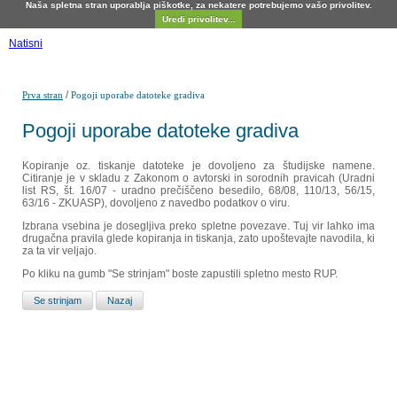
Naša spletna stran uporablja piškotke, za nekatere potrebujemo vašo privolitev.
Uredi privolitev...
Natisni
/
Prva stran
Pogoji uporabe datoteke gradiva
Pogoji uporabe datoteke gradiva
Kopiranje oz. tiskanje datoteke je dovoljeno za študijske namene.
Citiranje je v skladu z Zakonom o avtorski in sorodnih pravicah (Uradni
list RS, št. 16/07 - uradno prečiščeno besedilo, 68/08, 110/13, 56/15,
63/16 - ZKUASP), dovoljeno z navedbo podatkov o viru.
Izbrana vsebina je dosegljiva preko spletne povezave. Tuj vir lahko ima
drugačna pravila glede kopiranja in tiskanja, zato upoštevajte navodila, ki
za ta vir veljajo.
Po kliku na gumb "Se strinjam" boste zapustili spletno mesto RUP.