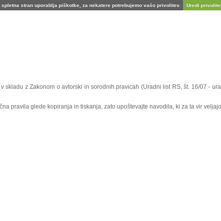
spletna stran uporablja piškotke, za nekatere potrebujemo vašo privolitev.
Uredi privolitev
e v skladu z Zakonom o avtorski in sorodnih pravicah (Uradni list RS, št. 16/07 - 
 pravila glede kopiranja in tiskanja, zato upoštevajte navodila, ki za ta vir veljajo