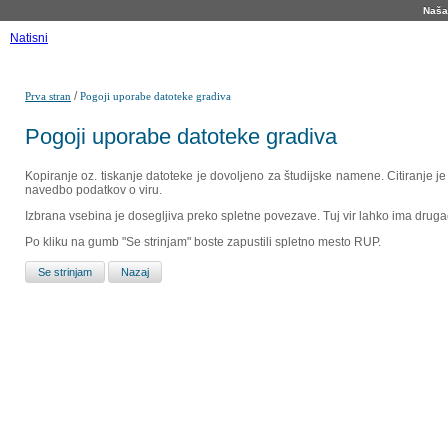
Naša 
Natisni
/
Prva stran
Pogoji uporabe datoteke gradiva
Pogoji uporabe datoteke gradiva
Kopiranje oz. tiskanje datoteke je dovoljeno za študijske namene. Citiranje j
navedbo podatkov o viru.
Izbrana vsebina je dosegljiva preko spletne povezave. Tuj vir lahko ima drugačna
Po kliku na gumb "Se strinjam" boste zapustili spletno mesto RUP.