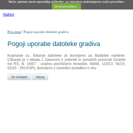
Naša spletna stran uporablja piškotke, za nekatere potrebujemo vašo privolitev.
Uredi privolitev...
Natisni
/
Prva stran
Pogoji uporabe datoteke gradiva
Pogoji uporabe datoteke gradiva
Kopiranje oz. tiskanje datoteke je dovoljeno za študijske namene.
Citiranje je v skladu z Zakonom o avtorski in sorodnih pravicah (Uradni
list RS, št. 16/07 - uradno prečiščeno besedilo, 68/08, 110/13, 56/15,
63/16 - ZKUASP), dovoljeno z navedbo podatkov o viru.