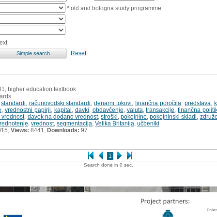
* old and bologna study programme
ext
Reset
01, higher education textbook
ards
,
standardi
,
računovodski standardi
,
denarni tokovi
,
finančna poročila
,
predstava
,
k
e
,
vrednostni papirji
,
kapital
,
davki
,
obdavčenje
,
valuta
,
transakcije
,
finančna politi
 vrednost
,
davek na dodano vrednost
,
stroški
,
pokojnine
,
pokojninski skladi
,
združ
rednotenje
,
vrednost
,
segmentacija
,
Velika Britanija
,
učbeniki
015;
Views:
8441;
Downloads:
97
1
Search done in 0 sec.