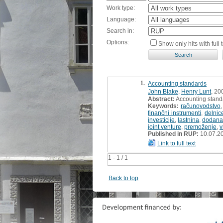
Work type:
Language:
Search in:
Options:
Show only hits with full t
1.
Accounting standards
John Blake
,
Henry Lunt
, 20
Abstract:
Accounting stand
Keywords:
računovodstvo
finančni instrumenti
,
delnic
investicije
,
lastnina
,
dodana
joint venture
,
premoženje
,
v
Published in RUP:
10.07.2
Link to full text
1 - 1 / 1
Back to top