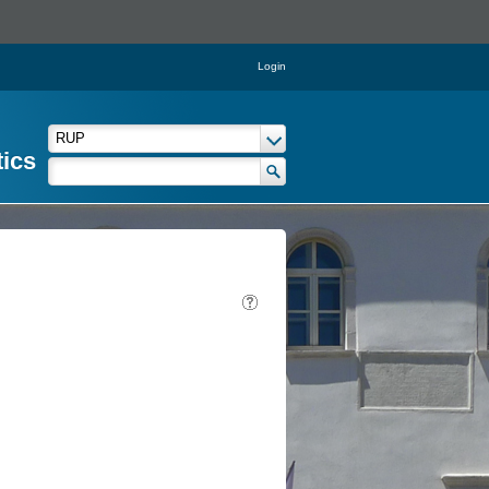
Login
tics