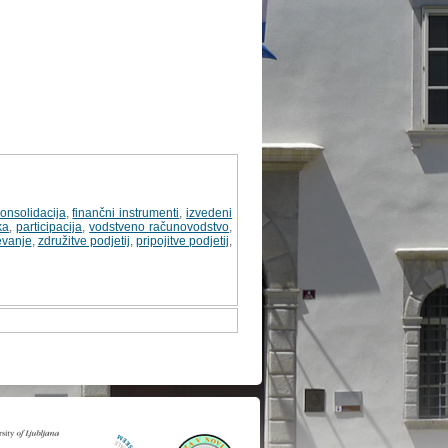
onsolidacija
,
finančni instrumenti
,
izvedeni
ka
,
participacija
,
vodstveno računovodstvo
,
evanje
,
združitve podjetij
,
pripojitve podjetij
,