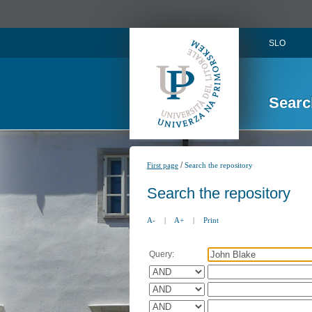
SLO
Searc
/
First page
Search the repository
Search the repository
A-
|
A+
|
Print
Query: