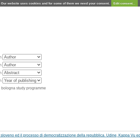
Our website uses cookies and for some of them we need your consent.
Edit consent...
in
in
in
in
d bologna study programme
ta sloveno ed il processo di democratizzazione della repubblica. Udine, Kappa Vu e