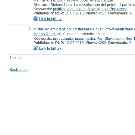
Marina Rossi
, 2007, review, book review, critique
Abstract:
Stefano Lusa: La dissoluzione del potere. Il partit
Keywords:
politika
,
komunizem
,
Slovenija
,
knjižne ocene
Published in RUP:
10.07.2015;
Views:
4517;
Downloads:
13
Link to full text
2.
Militari ed emigranti politici italiani e sloveni provenienti da
Marina Rossi
, 2010, original scientific article
Keywords:
propaganda
,
mass media
,
Pan-Slavic committee
,
Published in RUP:
10.07.2015;
Views:
4295;
Downloads:
9
Link to full text
1 - 2 / 2
Back to top