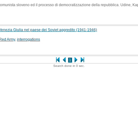
o comunista sloveno ed il processo di democratizzazione della repubblica. Udine, K
lla Venezia Giulia nel paese dei Soviet aggredito (1941-1946)
Red Army
,
interrogations
1
Search done in 0 sec.