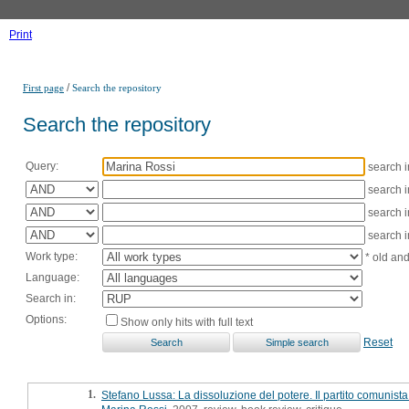
Print
/
First page
Search the repository
Search the repository
Query:
search 
search 
search 
search 
Work type:
* old an
Language:
Search in:
Options:
Show only hits with full text
Reset
1.
Stefano Lussa: La dissoluzione del potere. Il partito comunis