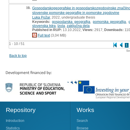
10.
Gospodarskogeografske in gospodarskozgodovinske značilnost
slovenske pomorske geografije in pomorske zgodovine
Luka Požar
, 2022, undergraduate thesis
Keywords:
gospodarska geografija
,
pomorska geografija
,
slovenska Istra
,
Izola
,
zaključna dela
Published in RUP:
13.10.2022;
Views:
2917;
Downloads:
11
Full text
(3,04 MB)
1 - 10 / 51
1
Se
Back to top
Repository
Works
Introduction
Search
Statistics
Browse