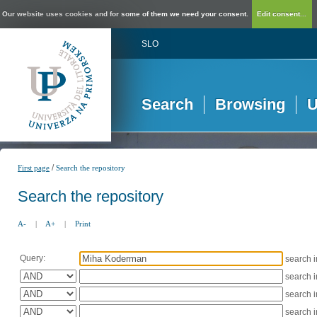
Our website uses cookies and for some of them we need your consent.
Edit consent...
SLO
Search
Browsing
U
/
First page
Search the repository
Search the repository
A-
|
A+
|
Print
Query:
search 
search 
search 
search 