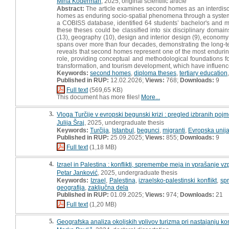
Miha Koderman
, 2025, original scientific article
Abstract:
The article examines second homes as an interdisci
homes as enduring socio-spatial phenomena through a systemat
a COBISS database, identified 64 students’ bachelor's and ma
these theses could be classified into six disciplinary domai
(13), geography (10), design and interior design (9), economy 
spans over more than four decades, demonstrating the long-te
reveals that second homes represent one of the most enduring
role, providing conceptual and methodological foundations f
transformation, and tourism development, which have influence
Keywords:
second homes
,
diploma theses
,
tertiary education
Published in RUP:
12.02.2026;
Views:
768;
Downloads:
9
Full text
(569,65 KB)
This document has more files!
More...
3.
Vloga Turčije v evropski begunski krizi : pregled izbranih pojm
Julija Šraj
, 2025, undergraduate thesis
Keywords:
Turčija
,
Istanbul
,
begunci
,
migranti
,
Evropska unij
Published in RUP:
25.09.2025;
Views:
855;
Downloads:
9
Full text
(1,18 MB)
4.
Izrael in Palestina : konflikti, spremembe meja in vprašanje v
Petar Janković
, 2025, undergraduate thesis
Keywords:
Izrael
,
Palestina
,
izraelsko-palestinski konflikt
,
sp
geografija
,
zaključna dela
Published in RUP:
01.09.2025;
Views:
974;
Downloads:
21
Full text
(1,20 MB)
5.
Geografska analiza okoljskih vplivov turizma pri nastajanju ko