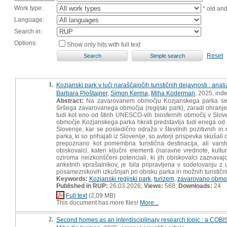
Work type:
* old an
Language:
Search in:
Options:
Show only hits with full text
Reset
1.
Kozjanski park v luči naraščajočih turističnih dejavnosti : an
Barbara Ploštajner
,
Simon Kerma
,
Miha Koderman
, 2025, ind
Abstract:
Na zavarovanem območju Kozjanskega parka se prepl
širšega zavarovanega območja (regijski park), zaradi ohranje
tudi kot eno od štirih UNESCO-vih biosfernih območij v Slov
območje Kozjanskega parka hkrati predstavlja tudi enega od o
Slovenije, kar se posledično odraža v številnih pozitivnih 
parka, ki so prihajali iz Slovenije, so avtorji prispevka skuš
prepoznano kot pomembna turistična destinacija, ali varst
obiskovalci, kateri ključni elementi (naravne vrednote, kultu
oziroma neizkoriščeni potenciali, ki jih obiskovalci zaznava
anketnih vprašalnikov, je bila pripravljena v sodelovanju
posameznikovih izkušnjah pri obisku parka in možnih turističn
Keywords:
Kozjanski regijski park
,
turizem
,
zavarovano obmo
Published in RUP:
26.03.2026;
Views:
568;
Downloads:
24
Full text
(2,09 MB)
This document has more files!
More...
2.
Second homes as an interdisciplinary research topic : a COBIS