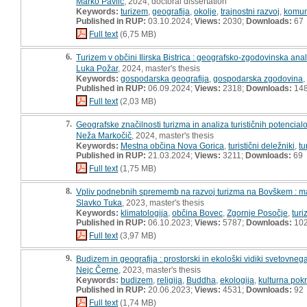
Marko Pavlič
, 2024, doctoral dissertation
Keywords:
turizem
,
geografija
,
okolje
,
trajnostni razvoj
,
komun
Published in RUP:
03.10.2024;
Views:
2030;
Downloads:
67
Full text
(6,75 MB)
6.
Turizem v občini Ilirska Bistrica : geografsko-zgodovinska anal
Luka Požar
, 2024, master's thesis
Keywords:
gospodarska geografija
,
gospodarska zgodovina
,
Published in RUP:
06.09.2024;
Views:
2318;
Downloads:
14
Full text
(2,03 MB)
7.
Geografske značilnosti turizma in analiza turističnih potencia
Neža Markočič
, 2024, master's thesis
Keywords:
Mestna občina Nova Gorica
,
turistični deležniki
,
tu
Published in RUP:
21.03.2024;
Views:
3211;
Downloads:
69
Full text
(1,75 MB)
8.
Vpliv podnebnih sprememb na razvoj turizma na Bovškem : ma
Slavko Tuka
, 2023, master's thesis
Keywords:
klimatologija
,
občina Bovec
,
Zgornje Posočje
,
tur
Published in RUP:
06.10.2023;
Views:
5787;
Downloads:
10
Full text
(3,97 MB)
9.
Budizem in geografija : prostorski in ekološki vidiki svetovne
Nejc Černe
, 2023, master's thesis
Keywords:
budizem
,
religija
,
Buddha
,
ekologija
,
kulturna pokr
Published in RUP:
20.06.2023;
Views:
4531;
Downloads:
92
Full text
(1,74 MB)