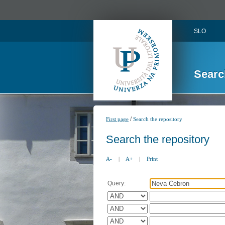
SLO
Searc
/
First page
Search the repository
Search the repository
A-
|
A+
|
Print
Query: