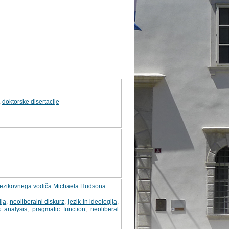
,
doktorske disertacije
iz jezikovnega vodiča Michaela Hudsona
ija
,
neoliberalni diskurz
,
jezik in ideologija
,
s analysis
,
pragmatic function
,
neoliberal