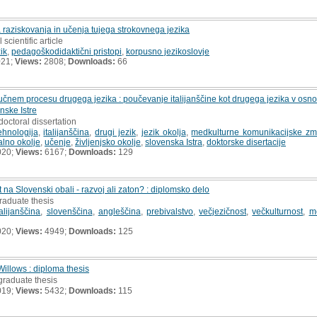
 raziskovanja in učenja tujega strokovnega jezika
 scientific article
zik
,
pedagoškodidaktični pristopi
,
korpusno jezikoslovje
021;
Views:
2808;
Downloads:
66
 učnem procesu drugega jezika : poučevanje italijanščine kot drugega jezika v osn
ske Istre
doctoral dissertation
ehnologija
,
italijanščina
,
drugi jezik
,
jezik okolja
,
medkulturne komunikacijske zm
alno okolje
,
učenje
,
življenjsko okolje
,
slovenska Istra
,
doktorske disertacije
020;
Views:
6167;
Downloads:
129
 na Slovenski obali - razvoj ali zaton? : diplomsko delo
raduate thesis
talijanščina
,
slovenščina
,
angleščina
,
prebivalstvo
,
večjezičnost
,
večkulturnost
,
m
020;
Views:
4949;
Downloads:
125
illows : diploma thesis
graduate thesis
019;
Views:
5432;
Downloads:
115