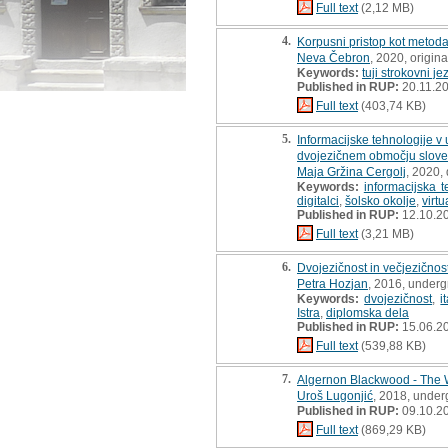
Full text
(2,12 MB)
4.
Korpusni pristop kot metoda
Neva Čebron
, 2020, original
Keywords:
tuji strokovni je
Published in RUP:
20.11.2
Full text
(403,74 KB)
5.
Informacijske tehnologije v
dvojezičnem območju sloven
Maja Gržina Cergolj
, 2020, 
Keywords:
informacijska t
digitalci
,
šolsko okolje
,
virtu
Published in RUP:
12.10.2
Full text
(3,21 MB)
6.
Dvojezičnost in večjezičnost
Petra Hozjan
, 2016, underg
Keywords:
dvojezičnost
,
i
Istra
,
diplomska dela
Published in RUP:
15.06.2
Full text
(539,88 KB)
7.
Algernon Blackwood - The W
Uroš Lugonjić
, 2018, under
Published in RUP:
09.10.2
Full text
(869,29 KB)