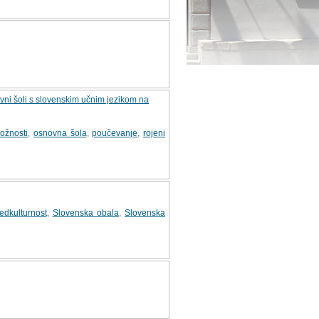
ovni šoli s slovenskim učnim jezikom na
ožnosti
,
osnovna šola
,
poučevanje
,
rojeni
edkulturnost
,
Slovenska obala
,
Slovenska