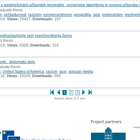
 v srednješolskih učbenikih geografije : primerjava starejšega in novega učbenika g
raduate thesis
em
,
večkulturnost
,
rasizem
,
evropocentrizem
,
geografija
,
rase
,
prebivalstvo
,
srednješ
019;
Views:
70427;
Downloads:
167
podnaslavljanje serij resničnostnega žanra
's thesis
019;
Views:
6306;
Downloads:
316
riki : diplomsko delo
duate thesis
a
,
United States of America
,
racism
,
race
,
popular media
016;
Views:
10205;
Downloads:
369
1
2
3
Search done in 0 sec.