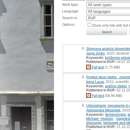
Work type:
Language:
Search in:
Options:
Show only hits with full t
1.
Slogovna analiza slovenskeg
Janja Zorko
, 2025, doctoral
Keywords:
književno preva
Published in RUP:
04.07.2
Full text
(1,75 MB)
2.
Pogled skozi steklo : znans
Irena Lazar
, 2022, scientif
Keywords:
antično steklo
,
Published in RUP:
02.11.2
Full text
(58,96 MB)
3.
Uslovarjanje, prevajanje in
Aleksandra Melanšek
, 2022
Keywords:
terminologija
,
t
Michael Hudson
,
magistr
discourse
,
language and id
Published in RUP:
21.10.2