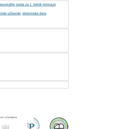
eografije sveta za 1. letnik gimnazij
olski učbeniki
,
diplomska dela