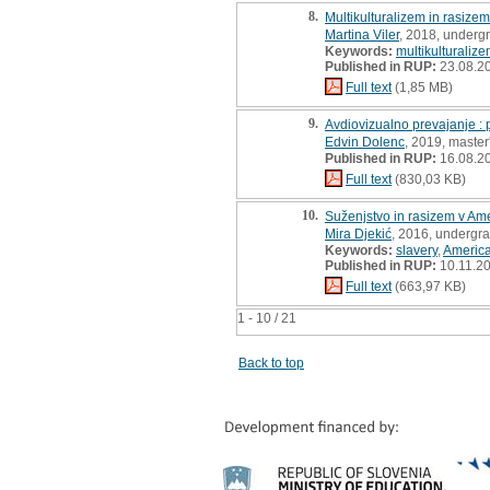
8.
Multikulturalizem in rasizem
Martina Viler
, 2018, underg
Keywords:
multikulturaliz
Published in RUP:
23.08.2
Full text
(1,85 MB)
9.
Avdiovizualno prevajanje : 
Edvin Dolenc
, 2019, master
Published in RUP:
16.08.2
Full text
(830,03 KB)
10.
Suženjstvo in rasizem v Ame
Mira Djekić
, 2016, undergra
Keywords:
slavery
,
Americ
Published in RUP:
10.11.2
Full text
(663,97 KB)
1 - 10 / 21
Back to top