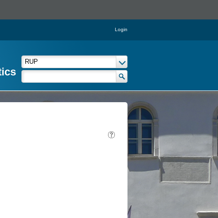
Login
tics