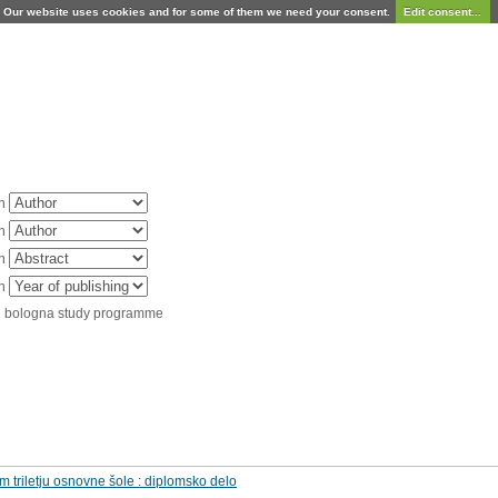
Our website uses cookies and for some of them we need your consent.
Edit consent...
in
in
in
in
d bologna study programme
m triletju osnovne šole : diplomsko delo