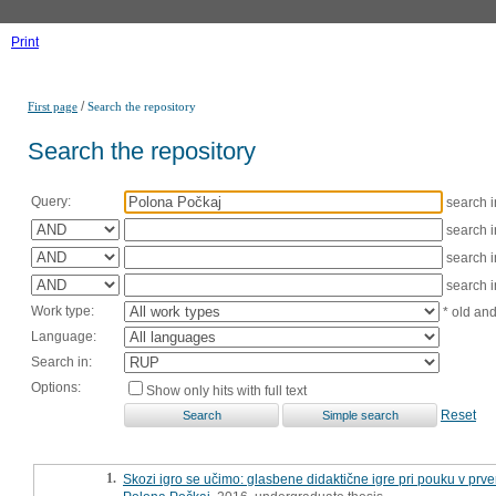
Print
/
First page
Search the repository
Search the repository
Query:
search 
search 
search 
search 
Work type:
* old an
Language:
Search in:
Options:
Show only hits with full text
Reset
1.
Skozi igro se učimo: glasbene didaktične igre pri pouku v prve