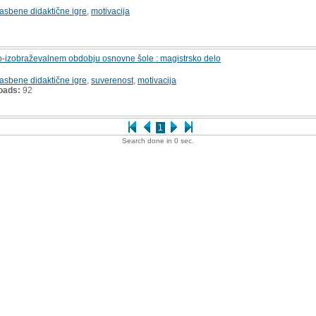
lasbene didaktične igre
,
motivacija
o-izobraževalnem obdobju osnovne šole : magistrsko delo
lasbene didaktične igre
,
suverenost
,
motivacija
oads:
92
1
Search done in 0 sec.