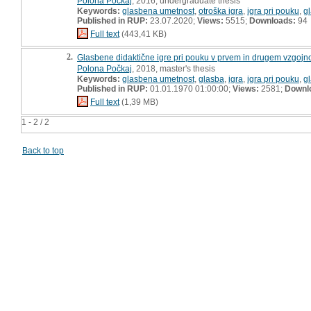
Polona Počkaj
, 2016, undergraduate thesis
Keywords:
glasbena umetnost
,
otroška igra
,
igra pri pouku
,
g
Published in RUP:
23.07.2020;
Views:
5515;
Downloads:
94
Full text
(443,41 KB)
2.
Glasbene didaktične igre pri pouku v prvem in drugem vzgojn
Polona Počkaj
, 2018, master's thesis
Keywords:
glasbena umetnost
,
glasba
,
igra
,
igra pri pouku
,
g
Published in RUP:
01.01.1970 01:00:00;
Views:
2581;
Downl
Full text
(1,39 MB)
1 - 2 / 2
Back to top