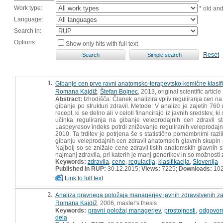
Work type:
* old an
Language:
Search in:
Options:
Show only hits with full text
Reset
1.
Gibanje cen prve ravni anatomsko-terapevtsko-kemične klasifik
Romana Kajdiž
,
Štefan Bojnec
, 2013, original scientific article
Abstract:
Izhodišča: Članek analizira vpliv reguliranja cen na
gibanje po strukturi zdravil. Metode: V analizo je zajetih 76
recept, ki se delno ali v celoti financirajo iz javnih sredstev,
učinka reguliranja na gibanje veleprodajnih cen zdravil s
Laspeyresov indeks potrdi zniževanje reguliranih veleprodajnih
2010. Ta trditev je potrjena še s statistično pomembnimi raz
gibanju veleprodajnih cen zdravil anatomskih glavnih skupin 
Najbolj so se znižale cene zdravil tistih anatomskih glavnih s
najmanj zdravila, pri katerih je manj generikov in so možnosti 
Keywords:
zdravila
,
cene
,
regulacija
,
klasifikacija
,
Slovenija
Published in RUP:
30.12.2015;
Views:
7225;
Downloads:
10
Link to full text
2.
Analiza pravnega položaja managerjev javnih zdravstvenih z
Romana Kajdiž
, 2006, master's thesis
Keywords:
pravni položaj managerjev
,
prostojnosti
,
odgovorn
dela