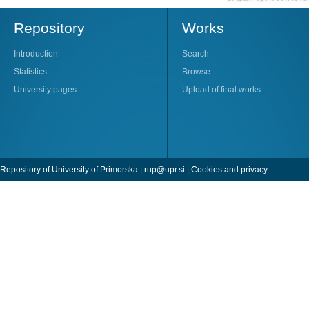
Repository
Works
Introduction
Search
Statistics
Browse
University pages
Upload of final works
Repository of University of Primorska |
rup@upr.si
|
Cookies and privacy