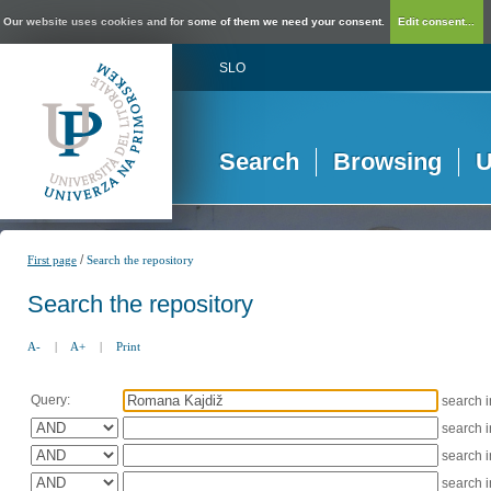
Our website uses cookies and for some of them we need your consent.
Edit consent...
SLO
Search
Browsing
U
/
First page
Search the repository
Search the repository
A-
|
A+
|
Print
Query:
search 
search 
search 
search 