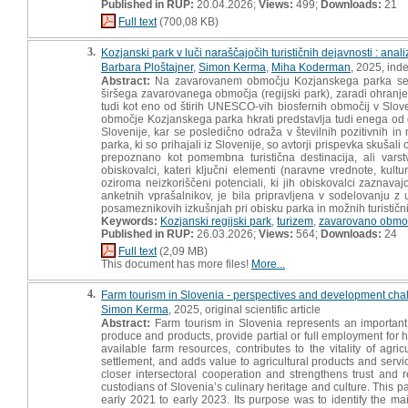
Published in RUP:
20.04.2026;
Views:
499;
Downloads:
21
Full text
(700,08 KB)
3.
Kozjanski park v luči naraščajočih turističnih dejavnosti : an
Barbara Ploštajner
,
Simon Kerma
,
Miha Koderman
, 2025, ind
Abstract:
Na zavarovanem območju Kozjanskega parka se prepl
širšega zavarovanega območja (regijski park), zaradi ohranje
tudi kot eno od štirih UNESCO-vih biosfernih območij v Slov
območje Kozjanskega parka hkrati predstavlja tudi enega od o
Slovenije, kar se posledično odraža v številnih pozitivnih 
parka, ki so prihajali iz Slovenije, so avtorji prispevka skuš
prepoznano kot pomembna turistična destinacija, ali varst
obiskovalci, kateri ključni elementi (naravne vrednote, kultu
oziroma neizkoriščeni potenciali, ki jih obiskovalci zaznava
anketnih vprašalnikov, je bila pripravljena v sodelovanju
posameznikovih izkušnjah pri obisku parka in možnih turističn
Keywords:
Kozjanski regijski park
,
turizem
,
zavarovano obmo
Published in RUP:
26.03.2026;
Views:
564;
Downloads:
24
Full text
(2,09 MB)
This document has more files!
More...
4.
Farm tourism in Slovenia - perspectives and development cha
Simon Kerma
, 2025, original scientific article
Abstract:
Farm tourism in Slovenia represents an important 
produce and products, provide partial or full employment for
available farm resources, contributes to the vitality of agr
settlement, and adds value to agricultural products and service
closer intersectoral cooperation and strengthens trust an
custodians of Slovenia’s culinary heritage and culture. This 
early 2021 to early 2023. Its purpose was to identify the main