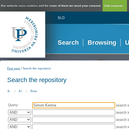
Our website uses cookies and for some of them we need your consent.
Edit consent...
SLO
Search
Browsing
U
/
First page
Search the repository
Search the repository
A-
|
A+
|
Print
Query:
search 
search 
search 
search 