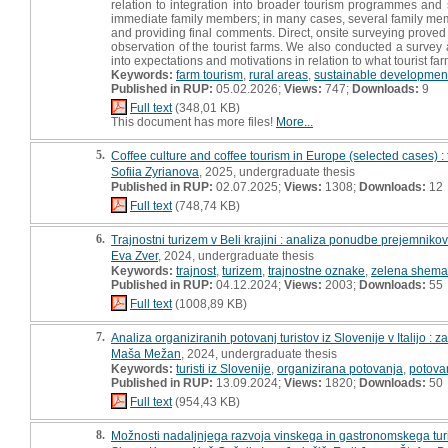
relation to integration into broader tourism programmes and 
immediate family members; in many cases, several family memb
and providing final comments. Direct, onsite surveying proved 
observation of the tourist farms. We also conducted a survey 
into expectations and motivations in relation to what tourist far
Keywords:
farm tourism
,
rural areas
,
sustainable developmen
Published in RUP:
05.02.2026;
Views:
747;
Downloads:
9
Full text
(348,01 KB)
This document has more files!
More...
5.
Coffee culture and coffee tourism in Europe (selected cases) : f
Sofiia Zyrianova
, 2025, undergraduate thesis
Published in RUP:
02.07.2025;
Views:
1308;
Downloads:
12
Full text
(748,74 KB)
6.
Trajnostni turizem v Beli krajini : analiza ponudbe prejemni
Eva Zver
, 2024, undergraduate thesis
Keywords:
trajnost
,
turizem
,
trajnostne oznake
,
zelena shema
Published in RUP:
04.12.2024;
Views:
2003;
Downloads:
55
Full text
(1008,89 KB)
7.
Analiza organiziranih potovanj turistov iz Slovenije v Italijo : 
Maša Mežan
, 2024, undergraduate thesis
Keywords:
turisti iz Slovenije
,
organizirana potovanja
,
potovan
Published in RUP:
13.09.2024;
Views:
1820;
Downloads:
50
Full text
(954,43 KB)
8.
Možnosti nadaljnjega razvoja vinskega in gastronomskega turi