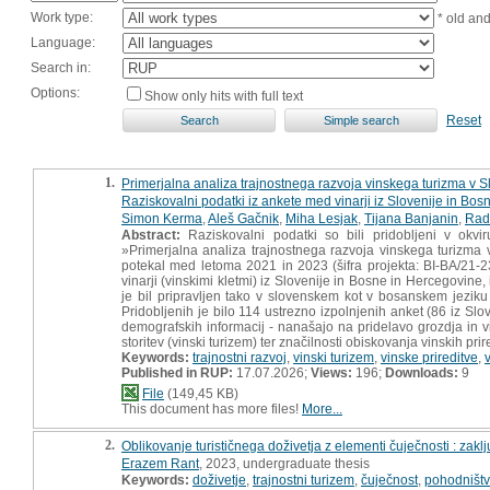
Work type:
* old an
Language:
Search in:
Options:
Show only hits with full text
Reset
1.
Primerjalna analiza trajnostnega razvoja vinskega turizma v Slo
Raziskovalni podatki iz ankete med vinarji iz Slovenije in Bo
Simon Kerma
,
Aleš Gačnik
,
Miha Lesjak
,
Tijana Banjanin
,
Rad
Abstract:
Raziskovalni podatki so bili pridobljeni v okv
»Primerjalna analiza trajnostnega razvoja vinskega turizma v 
potekal med letoma 2021 in 2023 (šifra projekta: BI-BA/21-23
vinarji (vinskimi kletmi) iz Slovenije in Bosne in Hercegovine
je bil pripravljen tako v slovenskem kot v bosanskem jeziku 
Pridobljenih je bilo 114 ustrezno izpolnjenih anket (86 iz Slo
demografskih informacij - nanašajo na pridelavo grozdja in vi
storitev (vinski turizem) ter značilnosti obiskovanja vinskih prir
Keywords:
trajnostni razvoj
,
vinski turizem
,
vinske prireditve
,
v
Published in RUP:
17.07.2026;
Views:
196;
Downloads:
9
File
(149,45 KB)
This document has more files!
More...
2.
Oblikovanje turističnega doživetja z elementi čuječnosti : zaklj
Erazem Rant
, 2023, undergraduate thesis
Keywords:
doživetje
,
trajnostni turizem
,
čuječnost
,
pohodništ