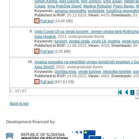
Simon Kerma
,
Aleš Gačnik
,
Igor Jurinčič
,
Emil Juvan
,
Štefan B
Cigale
,
Irma Potočnik Slavič
,
Martina Robačer
,
Franc Bavec
,
M
Keywords:
agrarna geografija
,
podeželje
,
turistična geografij
Published in RUP:
20.12.2023;
Views:
4470;
Downloads:
83
Full text
(14,46 MB)
9.
Vpliv Covid-19 na vinski turizem : primer vinske kleti Rothschäd
Kaja Hostnik
, 2023, undergraduate thesis
Keywords:
turizem
,
vinska cesta
,
covid-19
,
Avstrija
,
vinski tur
Published in RUP:
21.06.2023;
Views:
4025;
Downloads:
66
Full text
(3,56 MB)
10.
Analiza ponudbe na ekoloških vinsko-turističnih kmetijah v Gori
Anja Simčič
, 2022, undergraduate thesis
Keywords:
Goriška brda
,
vinski turizem
,
ekološke kmetije
,
agr
Published in RUP:
14.09.2022;
Views:
4802;
Downloads:
10
Full text
(667,61 KB)
1 - 10 / 67
1
Se
Back to top