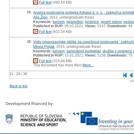
Full text
(490,54 KB)
19.
Analiza poslovanja podjetja Astraea d. o. o. : zaključna projek
Alja Žigo
, 2012, undergraduate thesis
Keywords:
turizem
,
igralništvo
,
igralnice
,
igralni saloni
,
poslo
Published in RUP:
05.02.2021;
Views:
3147;
Downloads:
49
Full text
(932,54 KB)
20.
Vpliv organizacijske oblike na uspešnost poslovanja : zaključn
Mirela Poljak
, 2015, undergraduate thesis
Keywords:
turizem
,
samostojni podjetniki
,
družbe z omejeno 
Published in RUP:
15.01.2021;
Views:
5158;
Downloads:
75
Full text
(319,46 KB)
This document has more files!
More...
11 - 20 / 36
Se
Back to top