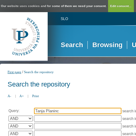
Our website uses cookies and for some of them we need your consent.
Edit consent...
SLO
Search
Browsing
U
/
First page
Search the repository
Search the repository
A-
|
A+
|
Print
Query:
search 
search 
search 
search 