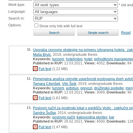
Work type:
* old an
Language:
Search in:
Options:
Show only hits with full text
Reset
11.
Uporaba cenovne strategije na primeru izbranega hotela : zakl
Maša Brulc
, 2018, undergraduate thesis
Keywords:
turizem
,
hotelirstvo
,
hotel
,
prihodkovni manageme
Published in RUP:
12.03.2021;
Views:
4052;
Downloads:
84
Full text
(1,22 MB)
12.
Primerjalna analiza celovite uspešnosti poslovanja dveh avtobu
Tamara Cilenšek
,
Vito Špik
, 2019, undergraduate thesis
Keywords:
turizem
,
avtobus
,
prevozi
,
družinsko podjetje
,
merj
Published in RUP:
12.03.2021;
Views:
3069;
Downloads:
90
Full text
(1,61 MB)
13.
Poslovni načrt za gostinski lokal v središču Vodic : zaključni pr
Sandra Šuštar
, 2014, undergraduate thesis
Keywords:
poslovni načrt
,
kakovostna storitev
,
bar
Published in RUP:
26.02.2021;
Views:
4500;
Downloads:
12
Full text
(1,47 MB)