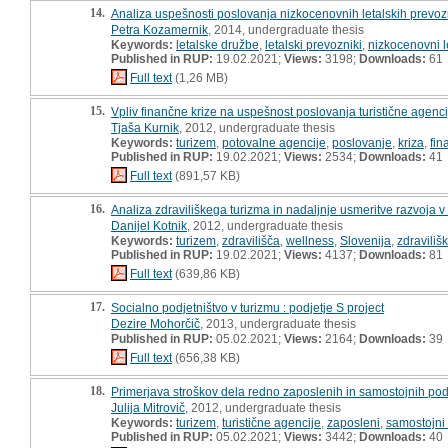
14.
Analiza uspešnosti poslovanja nizkocenovnih letalskih prevozni
Petra Kozamernik
, 2014, undergraduate thesis
Keywords:
letalske družbe
,
letalski prevozniki
,
nizkocenovni l
Published in RUP:
19.02.2021;
Views:
3198;
Downloads:
61
Full text
(1,26 MB)
15.
Vpliv finančne krize na uspešnost poslovanja turistične agenci
Tjaša Kurnik
, 2012, undergraduate thesis
Keywords:
turizem
,
potovalne agencije
,
poslovanje
,
kriza
,
fin
Published in RUP:
19.02.2021;
Views:
2534;
Downloads:
41
Full text
(891,57 KB)
16.
Analiza zdraviliškega turizma in nadaljnje usmeritve razvoja v 
Danijel Kotnik
, 2012, undergraduate thesis
Keywords:
turizem
,
zdravilišča
,
wellness
,
Slovenija
,
zdraviliš
Published in RUP:
19.02.2021;
Views:
4137;
Downloads:
81
Full text
(639,86 KB)
17.
Socialno podjetništvo v turizmu : podjetje S project
Dezire Mohorčič
, 2013, undergraduate thesis
Published in RUP:
05.02.2021;
Views:
2164;
Downloads:
39
Full text
(656,38 KB)
18.
Primerjava stroškov dela redno zaposlenih in samostojnih podjetn
Julija Mitrovič
, 2012, undergraduate thesis
Keywords:
turizem
,
turistične agencije
,
zaposleni
,
samostojni 
Published in RUP:
05.02.2021;
Views:
3442;
Downloads:
40