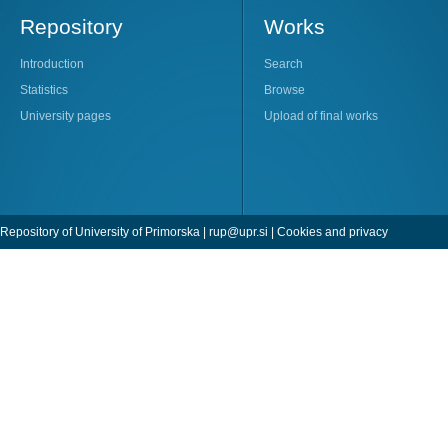
Repository
Works
Introduction
Search
Statistics
Browse
University pages
Upload of final works
Repository of University of Primorska |
rup@upr.si
|
Cookies and privacy