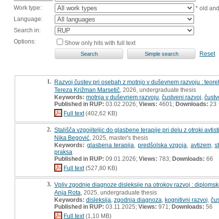
Work type:
* old an
Language:
Search in:
Options:
Show only hits with full text
Reset
1.
Razvoj čustev pri osebah z motnjo v duševnem razvoju : teoretič
Tereza Križman Marsetič
, 2026, undergraduate thesis
Keywords:
motnja v duševnem razvoju
,
čustveni razvoj
,
čustv
Published in RUP:
03.02.2026;
Views:
4601;
Downloads:
23
Full text
(402,62 KB)
2.
Stališča vzgojiteljic do glasbene terapije pri delu z otroki avtis
Nika Begović
, 2025, master's thesis
Keywords:
glasbena terapija
,
predšolska vzgoja
,
avtizem
,
s
praksa
Published in RUP:
09.01.2026;
Views:
783;
Downloads:
66
Full text
(527,80 KB)
3.
Vpliv zgodnje diagnoze disleksije na otrokov razvoj : diploms
Anja Rota
, 2025, undergraduate thesis
Keywords:
disleksija
,
zgodnja diagnoza
,
kognitivni razvoj
,
čus
Published in RUP:
03.11.2025;
Views:
971;
Downloads:
56
Full text
(1,10 MB)