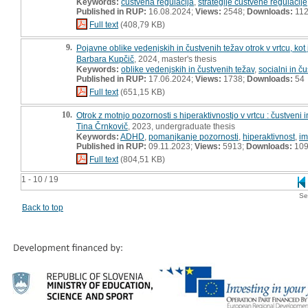
Keywords:
čustvena regulacija
,
strategije čustvene regulacije
Published in RUP:
16.08.2024;
Views:
2548;
Downloads:
11
Full text
(408,79 KB)
9.
Pojavne oblike vedenjskih in čustvenih težav otrok v vrtcu, kot j
Barbara Kupčič
, 2024, master's thesis
Keywords:
oblike vedenjskih in čustvenih težav
,
socialni in č
Published in RUP:
17.06.2024;
Views:
1738;
Downloads:
54
Full text
(651,15 KB)
10.
Otrok z motnjo pozornosti s hiperaktivnostjo v vrtcu : čustveni i
Tina Črnkovič
, 2023, undergraduate thesis
Keywords:
ADHD
,
pomanjkanje pozornosti
,
hiperaktivnost
,
im
Published in RUP:
09.11.2023;
Views:
5913;
Downloads:
10
Full text
(804,51 KB)
1 - 10 / 19
Se
Back to top