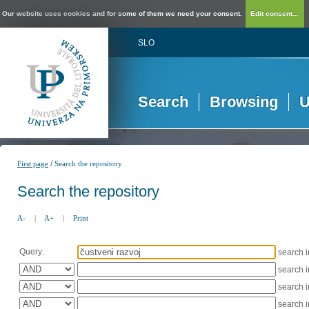
Our website uses cookies and for some of them we need your consent.
Edit consent...
SLO
Search
Browsing
U
/
First page
Search the repository
Search the repository
A-
|
A+
|
Print
Query:
search 
search 
search 
search 