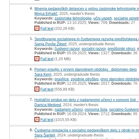
4.
Mnenja pedagoških delavcev o vplivu zaslonske tehnologije na
Mojca Erhatič
, 2025, master's thesis
Keywords:
zaslonske tehnologije
,
učni uspeh
,
socialne spretn
Published in RUP:
13.10.2025;
Views:
709;
Downloads:
27
Full text
(332,28 KB)
5.
Spodbujanje socialnega in čustvenega razvoja predšolskega o
Sanja Povše Žibert
, 2025, undergraduate thesis
Keywords:
čustveni razvoj
,
socialni razvoj
,
predšolski otroci
,
m
Published in RUP:
05.09.2025;
Views:
1327;
Downloads:
36
Full text
(1,20 MB)
6.
Pomen pravljic v prvem starostnem obdobju : diplomsko delo
Sara Kern
, 2025, undergraduate thesis
Keywords:
pravljice
,
zgodnje otroštvo
,
prvo starostno obdobj
Published in RUP:
12.05.2025;
Views:
2017;
Downloads:
70
Full text
(556,89 KB)
7.
Holistični pristop pri delu z nadarjenimi učenci v osnovni šoli 
Danica Medved
, 2024, master's thesis
Keywords:
nadarjeni učenci
,
osnovna šola
,
socialno-čustveni
Published in RUP:
16.09.2024;
Views:
2712;
Downloads:
95
Full text
(1015,55 KB)
8.
Čustvena regulacija v socialno pedagoškem delu z otroki in ml
Sara Šantelj
, 2024, undergraduate thesis