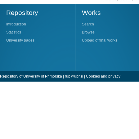
Repository
Works
Introduction
Search
Statistics
Browse
University pages
Upload of final works
Repository of University of Primorska |
rup@upr.si
|
Cookies and privacy