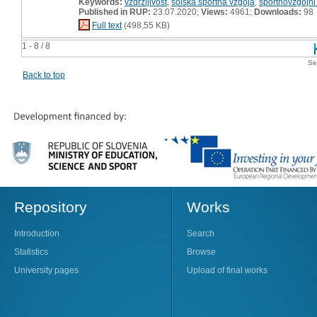
Keywords:
vzdržljivost
,
šolska športna vzgoja
,
športnovzgojni
Published in RUP:
23.07.2020;
Views:
4961;
Downloads:
98
Full text
(498,55 KB)
1 - 8 / 8
Se
Back to top
Repository
Works
Introduction
Search
Statistics
Browse
University pages
Upload of final works