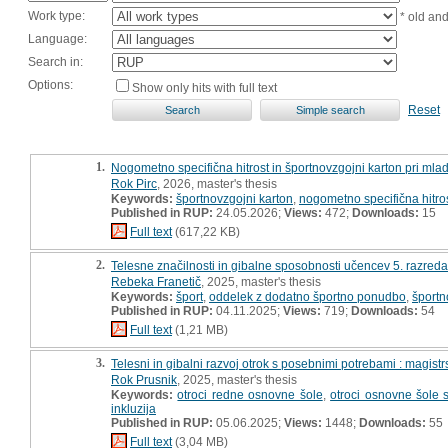
Work type:
* old an
Language:
Search in:
Options:
Show only hits with full text
Reset
1.
Nogometno specifična hitrost in športnovzgojni karton pri ml
Rok Pirc
, 2026, master's thesis
Keywords:
športnovzgojni karton
,
nogometno specifična hitro
Published in RUP:
24.05.2026;
Views:
472;
Downloads:
15
Full text
(617,22 KB)
2.
Telesne značilnosti in gibalne sposobnosti učencev 5. razred
Rebeka Franetič
, 2025, master's thesis
Keywords:
šport
,
oddelek z dodatno športno ponudbo
,
športn
Published in RUP:
04.11.2025;
Views:
719;
Downloads:
54
Full text
(1,21 MB)
3.
Telesni in gibalni razvoj otrok s posebnimi potrebami : magist
Rok Prusnik
, 2025, master's thesis
Keywords:
otroci redne osnovne šole
,
otroci osnovne šole 
inkluzija
Published in RUP:
05.06.2025;
Views:
1448;
Downloads:
55
Full text
(3,04 MB)