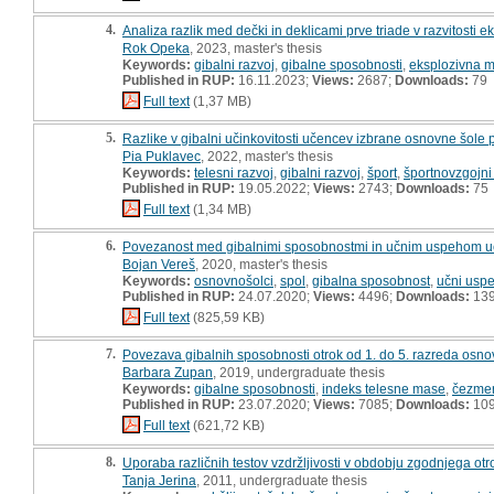
4.
Analiza razlik med dečki in deklicami prve triade v razvitosti 
Rok Opeka
, 2023, master's thesis
Keywords:
gibalni razvoj
,
gibalne sposobnosti
,
eksplozivna 
Published in RUP:
16.11.2023;
Views:
2687;
Downloads:
79
Full text
(1,37 MB)
5.
Razlike v gibalni učinkovitosti učencev izbrane osnovne šole p
Pia Puklavec
, 2022, master's thesis
Keywords:
telesni razvoj
,
gibalni razvoj
,
šport
,
športnovzgojni
Published in RUP:
19.05.2022;
Views:
2743;
Downloads:
75
Full text
(1,34 MB)
6.
Povezanost med gibalnimi sposobnostmi in učnim uspehom učen
Bojan Vereš
, 2020, master's thesis
Keywords:
osnovnošolci
,
spol
,
gibalna sposobnost
,
učni usp
Published in RUP:
24.07.2020;
Views:
4496;
Downloads:
13
Full text
(825,59 KB)
7.
Povezava gibalnih sposobnosti otrok od 1. do 5. razreda osn
Barbara Zupan
, 2019, undergraduate thesis
Keywords:
gibalne sposobnosti
,
indeks telesne mase
,
čezmer
Published in RUP:
23.07.2020;
Views:
7085;
Downloads:
10
Full text
(621,72 KB)
8.
Uporaba različnih testov vzdržljivosti v obdobju zgodnjega otr
Tanja Jerina
, 2011, undergraduate thesis