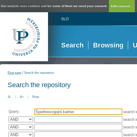
Our website uses cookies and for some of them we need your consent.
Edit consent...
SLO
Search
Browsing
U
/
First page
Search the repository
Search the repository
A-
|
A+
|
Print
Query:
search 
search 
search 
search 