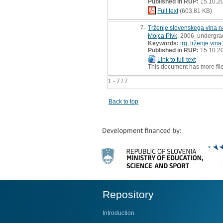
Published in RUP:
15.10.2
Full text
(603,81 KB)
7.
Trženje slovenskega vina n
Mojca Pivk
, 2006, undergra
Keywords:
trg
,
trženje vina
Published in RUP:
15.10.2
Link to full text
This document has more fil
1 - 7 / 7
Back to top
Repository
Introduction