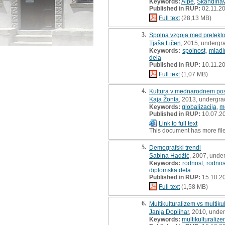
Keywords:
Alpe
,
Skandinav
Published in RUP:
02.11.2
Full text
(28,13 MB)
3.
Spolna vzgoja med preteklos
Tjaša Ličen
, 2015, undergr
Keywords:
spolnost
,
mladi
dela
Published in RUP:
10.11.2
Full text
(1,07 MB)
4.
Kultura v mednarodnem posl
Kaja Žonta
, 2013, undergra
Keywords:
globalizacija
,
m
Published in RUP:
10.07.2
Link to full text
This document has more fil
5.
Demografski trendi
Sabina Hadžić
, 2007, unde
Keywords:
rodnost
,
rodnos
diplomska dela
Published in RUP:
15.10.2
Full text
(1,58 MB)
6.
Multikulturalizem vs multiku
Janja Doplihar
, 2010, unde
Keywords:
multikulturaliz