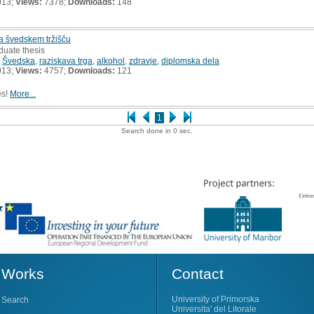
013;
Views:
7378;
Downloads:
148
a švedskem tržišču
duate thesis
,
Švedska
,
raziskava trga
,
alkohol
,
zdravje
,
diplomska dela
013;
Views:
4757;
Downloads:
121
es!
More...
1
Search done in 0 sec.
Works
Contact
University of Primorska
Search
Universita' del Litorale