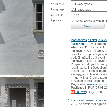
Work type:
Language:
Search in:
Options:
Show only hits with full t
1.
Izobraževanje učiteljic in v
Julija Kene
, 2025, independ
Abstract:
Kaj danes sploh 
strokovni razvoj posamezni
kontekstu se postavlja vpra
bodočih učiteljic v Sloveni
strokovnem izpopolnjevanju
Programi pedagoških študije
lastnih želja. Na Švedskem 
močni institucionalni podpo
strategij, ki bo koncept vs
in tudi v finančnem ozadju
razvojem in institucionalnim
Keywords:
vseživljenjsko 
Published in RUP:
07.01.2
Full text
(149,79 KB)
2.
Integrated peasant economy
2017, scientific monograph