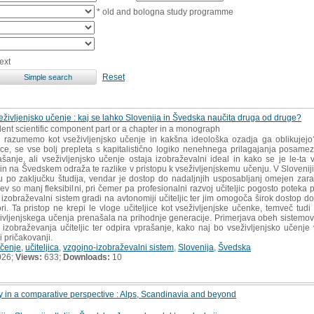
* old and bologna study programme
ext
Reset
seživljenjsko učenje : kaj se lahko Slovenija in Švedska naučita druga od druge?
ent scientific component part or a chapter in a monograph
razumemo kot vseživljenjsko učenje in kakšna ideološka ozadja ga oblikujejo
ce, se vse bolj prepleta s kapitalistično logiko nenehnega prilagajanja posamez
šanje, ali vseživljenjsko učenje ostaja izobraževalni ideal in kako se je le-ta v
ji in na Švedskem odraža te razlike v pristopu k vseživljenjskemu učenju. V Slove
 po zaključku študija, vendar je dostop do nadaljnjih usposabljanj omejen zarad
v so manj fleksibilni, pri čemer pa profesionalni razvoj učiteljic pogosto poteka 
izobraževalni sistem gradi na avtonomiji učiteljic ter jim omogoča širok dostop 
ri. Ta pristop ne krepi le vloge učiteljice kot vseživljenjske učenke, temveč tud
eživljenjskega učenja prenašala na prihodnje generacije. Primerjava obeh sistemov r
 izobraževanja učiteljic ter odpira vprašanje, kako naj bo vseživljenjsko učen
i pričakovanji.
učenje
,
učiteljica
,
vzgojno-izobraževalni sistem
,
Slovenija
,
Švedska
026;
Views:
633;
Downloads:
10
 in a comparative perspective : Alps, Scandinavia and beyond