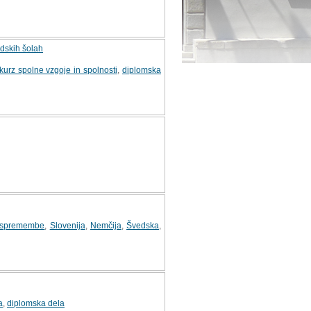
edskih šolah
kurz spolne vzgoje in spolnosti
,
diplomska
 spremembe
,
Slovenija
,
Nemčija
,
Švedska
,
a
,
diplomska dela