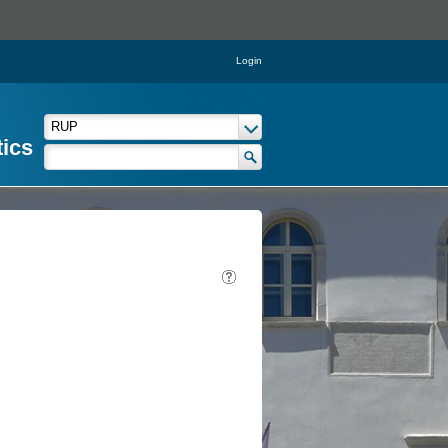
Login
tics