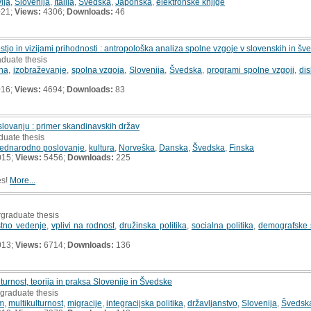
ija
,
Slovenija
,
Italija
,
Švedska
,
Japonska
,
elektronske knjige
021;
Views:
4306;
Downloads:
46
tjo in vizijami prihodnosti : antropološka analiza spolne vzgoje v slovenskih in šv
aduate thesis
na
,
izobraževanje
,
spolna vzgoja
,
Slovenija
,
Švedska
,
programi spolne vzgoji
,
dis
016;
Views:
4694;
Downloads:
83
ovanju : primer skandinavskih držav
duate thesis
ednarodno poslovanje
,
kultura
,
Norveška
,
Danska
,
Švedska
,
Finska
015;
Views:
5456;
Downloads:
225
es!
More...
rgraduate thesis
tno vedenje
,
vplivi na rodnost
,
družinska politika
,
socialna politika
,
demografske
013;
Views:
6714;
Downloads:
136
lturnost, teorija in praksa Slovenije in Švedske
rgraduate thesis
em
,
multikulturnost
,
migracije
,
integracijska politika
,
državljanstvo
,
Slovenija
,
Švedsk