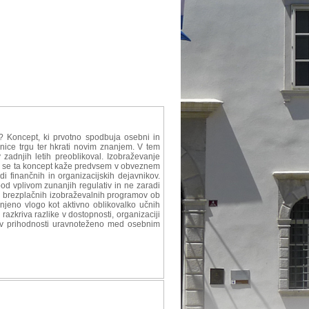
? Koncept, ki prvotno spodbuja osebni in
nice trgu ter hkrati novim znanjem. V tem
 zadnjih letih preoblikoval. Izobraževanje
niji se ta koncept kaže predvsem v obveznem
i finančnih in organizacijskih dejavnikov.
pod vplivom zunanjih regulativ in ne zaradi
do brezplačnih izobraževalnih programov ob
i njeno vlogo kot aktivno oblikovalko učnih
azkriva razlike v dostopnosti, organizaciji
je v prihodnosti uravnoteženo med osebnim