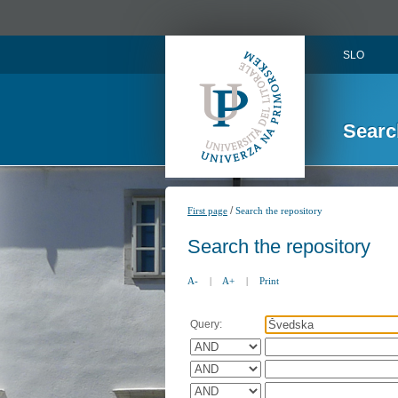
SLO
Searc
/
First page
Search the repository
Search the repository
A-
|
A+
|
Print
Query: