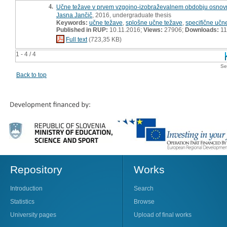
4.
Učne težave v prvem vzgojno-izobraževalnem obdobju osnovne
Jasna Jančič
, 2016, undergraduate thesis
Keywords:
učne težave
,
splošne učne težave
,
specifične učn
Published in RUP:
10.11.2016;
Views:
27906;
Downloads:
11
Full text
(723,35 KB)
1 - 4 / 4
Se
Back to top
Repository
Works
Introduction
Search
Statistics
Browse
University pages
Upload of final works