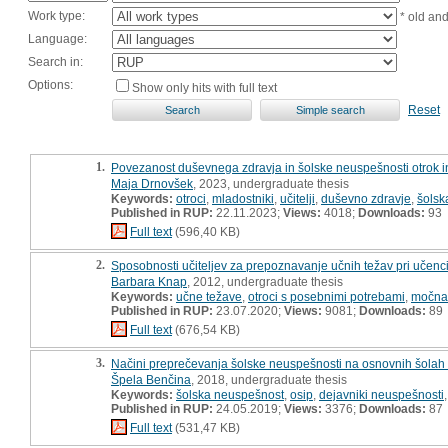
Work type:
* old an
Language:
Search in:
Options:
Show only hits with full text
Reset
1.
Povezanost duševnega zdravja in šolske neuspešnosti otrok i
Maja Drnovšek
, 2023, undergraduate thesis
Keywords:
otroci
,
mladostniki
,
učitelji
,
duševno zdravje
,
šolsk
Published in RUP:
22.11.2023;
Views:
4018;
Downloads:
93
Full text
(596,40 KB)
2.
Sposobnosti učiteljev za prepoznavanje učnih težav pri učenci
Barbara Knap
, 2012, undergraduate thesis
Keywords:
učne težave
,
otroci s posebnimi potrebami
,
močna
Published in RUP:
23.07.2020;
Views:
9081;
Downloads:
89
Full text
(676,54 KB)
3.
Načini preprečevanja šolske neuspešnosti na osnovnih šolah 
Špela Benčina
, 2018, undergraduate thesis
Keywords:
šolska neuspešnost
,
osip
,
dejavniki neuspešnosti
Published in RUP:
24.05.2019;
Views:
3376;
Downloads:
87
Full text
(531,47 KB)