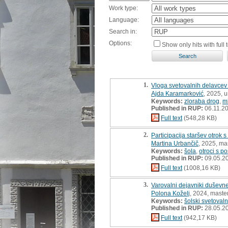
Work type:
Language:
Search in:
Options:
Show only hits with full t
1.
Vloga svetovalnih delavcev p
Ajda Karamarković
, 2025, 
Keywords:
zloraba drog
,
m
Published in RUP:
06.11.2
Full text
(548,28 KB)
2.
Participacija staršev otrok
Martina Urbančič
, 2025, mas
Keywords:
šola
,
otroci s p
Published in RUP:
09.05.2
Full text
(1008,16 KB)
3.
Varovalni dejavniki duševne
Polona Koželj
, 2024, master
Keywords:
šolski svetovaln
Published in RUP:
28.05.2
Full text
(942,17 KB)