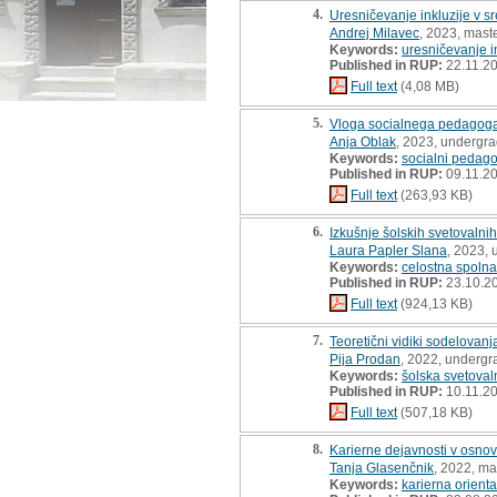
4.
Uresničevanje inkluzije v sr
Andrej Milavec
, 2023, maste
Keywords:
uresničevanje i
Published in RUP:
22.11.2
Full text
(4,08 MB)
5.
Vloga socialnega pedagoga 
Anja Oblak
, 2023, undergra
Keywords:
socialni pedago
Published in RUP:
09.11.2
Full text
(263,93 KB)
6.
Izkušnje šolskih svetovalni
Laura Papler Slana
, 2023, 
Keywords:
celostna spolna
Published in RUP:
23.10.2
Full text
(924,13 KB)
7.
Teoretični vidiki sodelovanj
Pija Prodan
, 2022, undergr
Keywords:
šolska svetoval
Published in RUP:
10.11.2
Full text
(507,18 KB)
8.
Karierne dejavnosti v osnovn
Tanja Glasenčnik
, 2022, ma
Keywords:
karierna orienta