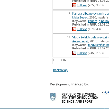
Published in RUP:
23.08.2
Full text
(965,83 KB)
9.
Kariera gibalno oviranih os
Maja Župec
, 2020, master's
Keywords:
kariera
,
gibalno
Published in RUP:
02.03.2
Full text
(1,76 MB)
10.
Vloga šolskih delavcev pri 
Anika Legat
, 2016, undergr
Keywords:
medvrstniško na
Published in RUP:
23.07.2
Full text
(245,22 KB)
1 - 10 / 16
Back to top