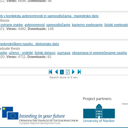
022;
Views:
6696;
Downloads:
96
eb v kontekstu avtonomnosti in samoodločanja : magistrsko delo
 thesis
 ovirane osebe
,
avtonomnost
,
samoodločanje
,
karierno svetovanje
,
šolski svetoval
021;
Views:
4482;
Downloads:
146
medvrstniškem nasilju : diplomsko delo
aduate thesis
silje
,
učenci - vrstniki
,
šolski delavci
,
zaznava
,
obravnava in preprečevanje nasilja
020;
Views:
4711;
Downloads:
82
1
2
Search done in 0 sec.