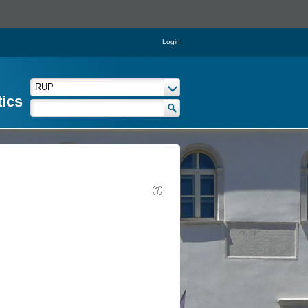
Login
tics