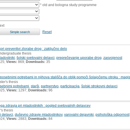
* old and bologna study programme
ext
Reset
ri preventivi zlorabe drog : zaključno delo
undergraduate thesis
ladostniki
,
šolski svetovalni delavci
,
preprečevanje uporabe drog
,
zasvojenost
025;
Views:
869;
Downloads:
35
 s posebnimi potrebami in njihova stališča do oblik pomoči šolajočemu otroku : magi
ter's thesis
osebnimi potrebami
,
starši
,
partnerstvo
,
participacija
,
šolski strokovni delavci
025;
Views:
1297;
Downloads:
96
ga zdravja pri mladostnikih : pogled svetovalnih delavcev
's thesis
i delavci
,
duševno zdravje mladostnikov
,
varovalni dejavniki
,
psihološka odpornost
024;
Views:
2883;
Downloads:
84