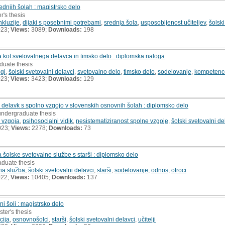
ednjih šolah : magistrsko delo
r's thesis
nkluzije
,
dijaki s posebnimi potrebami
,
srednja šola
,
usposobljenost učiteljev
,
šolski
023;
Views:
3089;
Downloads:
198
kot svetovalnega delavca in timsko delo : diplomska naloga
duate thesis
gi
,
šolski svetovalni delavci
,
svetovalno delo
,
timsko delo
,
sodelovanje
,
kompetenc
023;
Views:
3423;
Downloads:
129
h delavk s spolno vzgojo v slovenskih osnovnih šolah : diplomsko delo
undergraduate thesis
 vzgoja
,
psihosocialni vidik
,
nesistematiziranost spolne vzgoje
,
šolski svetovalni de
023;
Views:
2278;
Downloads:
73
a šolske svetovalne službe s starši : diplomsko delo
aduate thesis
na služba
,
šolski svetovalni delavci
,
starši
,
sodelovanje
,
odnos
,
otroci
022;
Views:
10405;
Downloads:
137
i šoli : magistrsko delo
ster's thesis
cija
,
osnovnošolci
,
starši
,
šolski svetovalni delavci
,
učitelji