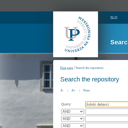
SLO
Searc
/
First page
Search the repository
Search the repository
A-
|
A+
|
Print
Query: