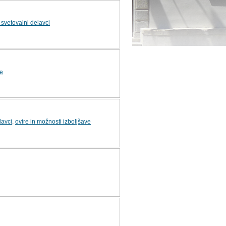
 svetovalni delavci
e
lavci
,
ovire in možnosti izboljšave