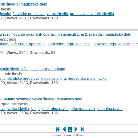
kih številih : magistrsko delo
 thesis
tješolci
,
številske predstave
,
velika števila
,
predstave o velikih številih
021;
Views:
4731;
Downloads:
158
a razumevanje računskih operacij pri učencih 1. in 2. razreda : magistrsko delo
er's thesis
stave
,
računske operacije
,
konkretne reprezentacije
,
slikovne reprezentacije
,
020;
Views:
3146;
Downloads:
93
anja števil in štetja : diplomska naloga
aduate thesis
etja
,
številske predstave
,
didaktična igra
,
predšolska matematika
020;
Views:
3413;
Downloads:
163
-8-letniki razumejo velika števila : diplomsko delo
ergraduate thesis
tave
,
velika števila
,
štetje
,
konkretna raven
,
slikovna raven
,
simbolna raven
019;
Views:
3604;
Downloads:
186
1
Search done in 0 sec.