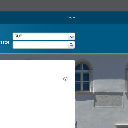
Login
tics