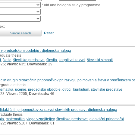
* old and bologna study programme
ext
Reset
ve v predšolskem obdobju : diplomska naloga
aduate thesis
i
,
štetje
,
številske predstave
,
števila
,
kognitivni razvoj
,
številski simboli
025;
Views:
635;
Downloads:
29
tic in drugih didaktičnih pripomočkov pri razvoju pojmovanja števil v predšolskem 
rgraduate thesis
ematika
,
učenje
,
predšolsko obdobje
,
otroci
,
kurikulum
,
številske predstave
023;
Views:
2205;
Downloads:
46
 didaktičnih pripomočkov za razvoj številskih predstav : diplomska naloga
raduate thesis
oja
,
matematika
,
vloga vzgojiteljev
,
številske predstave
,
didaktični pripomočki
022;
Views:
5107;
Downloads:
81