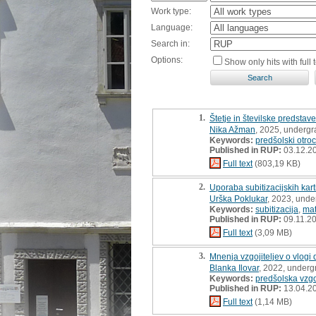
Work type:
Language:
Search in:
Options:
Show only hits with full t
1.
Štetje in številske predsta
Nika Ažman
, 2025, undergr
Keywords:
predšolski otroc
Published in RUP:
03.12.2
Full text
(803,19 KB)
2.
Uporaba subitizacijskih kar
Urška Poklukar
, 2023, unde
Keywords:
subitizacija
,
mat
Published in RUP:
09.11.2
Full text
(3,09 MB)
3.
Mnenja vzgojiteljev o vlogi
Blanka Ilovar
, 2022, underg
Keywords:
predšolska vzg
Published in RUP:
13.04.2
Full text
(1,14 MB)