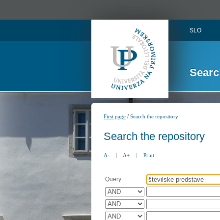
SLO
Searc
/
First page
Search the repository
Search the repository
A-
|
A+
|
Print
Query: