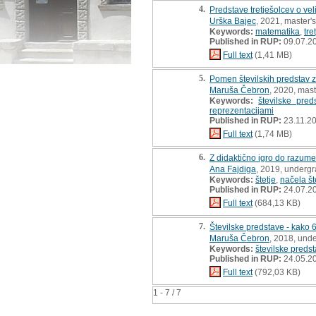
4.
Predstave tretješolcev o veli
Urška Bajec
, 2021, master's
Keywords:
matematika
,
tre
Published in RUP:
09.07.2
Full text
(1,41 MB)
5.
Pomen številskih predstav z
Maruša Čebron
, 2020, mast
Keywords:
številske pred
reprezentacijami
Published in RUP:
23.11.2
Full text
(1,74 MB)
6.
Z didaktično igro do razumev
Ana Fajdiga
, 2019, undergr
Keywords:
štetje
,
načela št
Published in RUP:
24.07.2
Full text
(684,13 KB)
7.
Številske predstave - kako 6
Maruša Čebron
, 2018, und
Keywords:
številske preds
Published in RUP:
24.05.2
Full text
(792,03 KB)
1 - 7 / 7