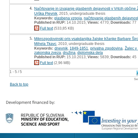
4.
Načrtovanje in izvajanje glasbenih dejavnosti v Vrtcih občine
Urška Plevnik
, 2015, undergraduate thesis
Keywords:
glasbena vzgoja
,
načrtovanje glasbenih dejavnost
Published in RUP:
14.10.2015;
Views:
4770;
Downloads:
77
Full text
(533,85 KB)
5.
Mikrozgodovinski oris vsakdanjika žalske tržanke Barbare Širca
Mihela Tkavc
, 2010, undergraduate thesis
Keywords:
dnevnik
,
1849-1851
,
privatna zgodovina
,
Žalec v 
zakonska zveza
,
družina
,
diplomska dela
Published in RUP:
15.10.2013;
Views:
5839;
Downloads:
45
Full text
(2,96 MB)
1 - 5 / 5
Se
Back to top