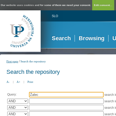
Our website uses cookies and for some of them we need your consent.
Edit consent...
SLO
Search
Browsing
U
/
First page
Search the repository
Search the repository
A-
|
A+
|
Print
Query:
search 
search 
search 
search 