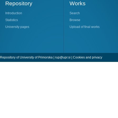
Repository
Works
Introduction
Search
Statistics
Browse
University pages
Upload of final works
Repository of University of Primorska |
rup@upr.si
|
Cookies and privacy