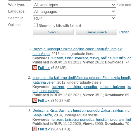
Work type:
* old an
Language:
Search in:
Options:
Show only hits with full text
Reset
1.
Razvojni koncept turizma občine Žalec : zaključni projekt
Lara Volpe
, 2018, undergraduate thesis
Keywords:
turizem
,
turisti
,
koncept
,
razvoj
,
občina
,
turistični o
Published in RUP:
19.03.2021;
Views:
2613;
Downloads:
74
Full text
(5,83 MB)
2.
Interpretacija kulturne dediščine na primeru Ekomuzeja hmelja
Katarina Jelen
, 2012, undergraduate thesis
Keywords:
turizem
,
turistična ponudba
,
kulturni turizem
,
ku
projektne naloge
Published in RUP:
12.02.2021;
Views:
3511;
Downloads:
89
Full text
(840,27 KB)
3.
Dediščina Rista Savina v turistični ponudbi Žalca : zaključni pr
Sanja Kreže
, 2014, undergraduate thesis
Keywords:
turizem
,
turistična ponudba
,
turistični programi
,
ku
Published in RUP:
11.12.2020;
Views:
3950;
Downloads:
70
Full text
(964,91 KB)