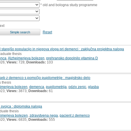
* old and bologna study programme
ext
Reset
tarejšo populacijo in njegova vloga pri demenci : zaključna projektna naloga
raduate thesis
enca
,
Alzheimerjeva bolezen
,
prehransko dopolnilo vitamina D
026;
Views:
728;
Downloads:
103
oseb z demenco s pomočjo pupilometrije : magistrsko delo
s thesis
imerjeva bolezen
,
demenca
,
pupilometrija
,
odziv zenic
,
glasba
023;
Views:
3873;
Downloads:
61
 svojca : diplomska naloga
duate thesis
imerjeva bolezen
,
zdravstvena nega
,
pacient z demenco
020;
Views:
6835;
Downloads:
555