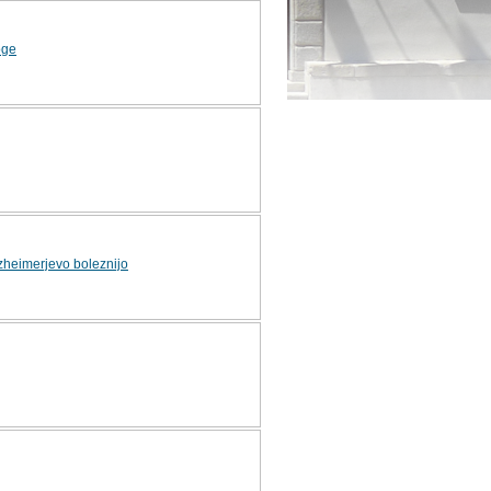
oge
zheimerjevo boleznijo