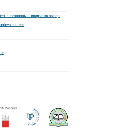
gled in metaanaliza : magistrska naloga
merjeva bolezen
nje