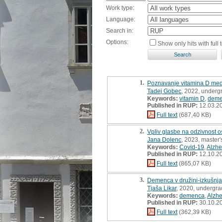
Work type:
Language:
Search in:
Options:
Show only hits with full t
1.
Poznavanje vitamina D med s
Tadej Gobec
, 2022, underg
Keywords:
vitamin D
,
dem
Published in RUP:
12.03.2
Full text
(687,40 KB)
2.
Vpliv glasbe na odzivnost 
Jana Dolenc
, 2023, master'
Keywords:
Covid-19
,
Alzhe
Published in RUP:
12.10.2
Full text
(865,07 KB)
3.
Demenca v družini-izkušnja
Tjaša Likar
, 2020, undergra
Keywords:
demenca
,
Alzhe
Published in RUP:
30.10.2
Full text
(362,39 KB)