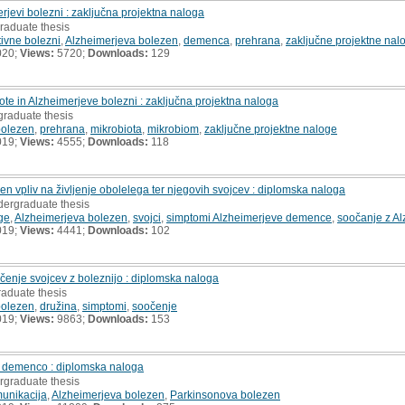
rjevi bolezni : zaključna projektna naloga
raduate thesis
ivne bolezni
,
Alzheimerjeva bolezen
,
demenca
,
prehrana
,
zaključne projektne nal
020;
Views:
5720;
Downloads:
129
te in Alzheimerjeve bolezni : zaključna projektna naloga
graduate thesis
bolezen
,
prehrana
,
mikrobiota
,
mikrobiom
,
zaključne projektne naloge
019;
Views:
4555;
Downloads:
118
en vpliv na življenje obolelega ter njegovih svojcev : diplomska naloga
dergraduate thesis
ge
,
Alzheimerjeva bolezen
,
svojci
,
simptomi Alzheimerjeve demence
,
soočanje z Al
019;
Views:
4441;
Downloads:
102
čenje svojcev z boleznijo : diplomska naloga
raduate thesis
bolezen
,
družina
,
simptomi
,
soočenje
019;
Views:
9863;
Downloads:
153
 z demenco : diplomska naloga
rgraduate thesis
munikacija
,
Alzheimerjeva bolezen
,
Parkinsonova bolezen