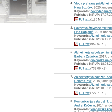
4.
Vloga prehrane pri Alzheime
Nina Božiček
, 2020, underg
Keywords:
nevrodegenerat
Published in RUP:
17.07.2
Full text
(1,35 MB)
5.
Povezava črevesne mikrobio
Lina Habjanič
, 2019, under
Keywords:
Alzheimerjeva 
Published in RUP:
06.12.2
Full text
(952,57 KB)
6.
Alzheimerjeva bolezen in nj
Barbara Zadnikar
, 2017, un
Keywords:
diplomske nalo
Published in RUP:
18.03.2
Full text
(733,06 KB)
7.
Alzheimerjeva bolezen: soo
Dolores Pivk
, 2015, underg
Keywords:
Alzheimerjeva 
Published in RUP:
18.03.2
Full text
(727,71 KB)
8.
Komunikacija s starostniki
Andrej Kočevar
, 2014, unde
Keywords:
terapevtska ko