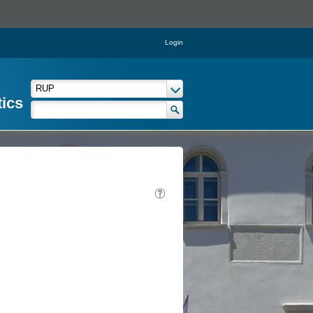
Login
tics