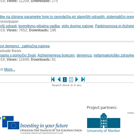
019;
Views:
11209;
Downloads:
275
be na izbrane parametre hoje in ravnotežja pri starejših odraslih: sistematični pre
thesis/paper
ejši odrasli
,
kognitivno-gibalna vadba
,
vpliv dvojne naloge
,
Parkinsonova in Alzhei
019;
Views:
7652;
Downloads:
196
jevi demenci : zaključna naloga
aduate thesis
rapija s pomočjo živali
,
Alzheimerjeva bolezen
,
demenca
,
nefarmakološko zdravlje
018;
Views:
11849;
Downloads:
81
es!
More...
1
2
Search done in 0 sec.