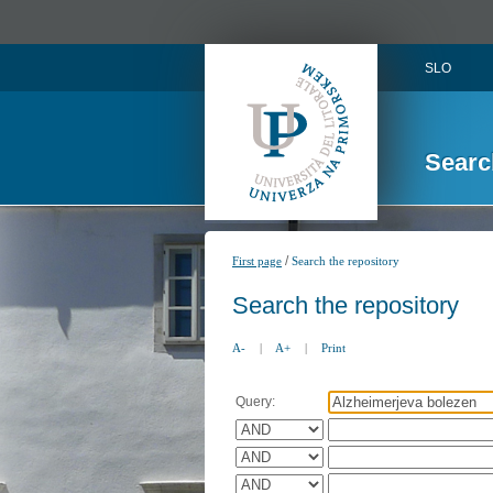
SLO
Searc
/
First page
Search the repository
Search the repository
A-
|
A+
|
Print
Query: