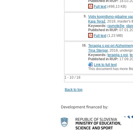
Published in RUP:
18.03.2
Full text
(498,13 KB)
9.
Vpliv kognitivno-gibalne vad
Kaja Teraž
, 2018, master's 
Keywords:
ravnotežje
,
star
Published in RUP:
07.01.2
Full text
(1,23 MB)
10.
Terapija s psi pri Alzheimer
Tina Stergar
, 2018, undergr
Keywords:
terapija s psi
,
te
Published in RUP:
17.09.2
Link to full text
This document has more fil
1 - 10 / 18
Back to top