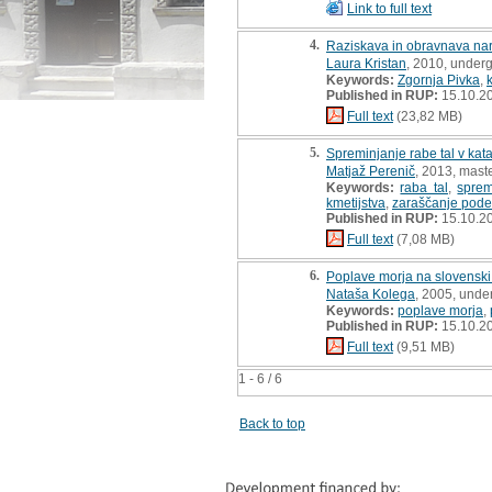
Link to full text
4.
Raziskava in obravnava nara
Laura Kristan
, 2010, underg
Keywords:
Zgornja Pivka
,
Published in RUP:
15.10.2
Full text
(23,82 MB)
5.
Spreminjanje rabe tal v kat
Matjaž Perenič
, 2013, maste
Keywords:
raba tal
,
spre
kmetijstva
,
zaraščanje pode
Published in RUP:
15.10.2
Full text
(7,08 MB)
6.
Poplave morja na slovenski
Nataša Kolega
, 2005, unde
Keywords:
poplave morja
,
Published in RUP:
15.10.2
Full text
(9,51 MB)
1 - 6 / 6
Back to top