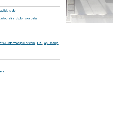
acijski sistem
kartografija
,
diplomska dela
afski informacijski sistem
,
GIS
,
opuščanje
ela