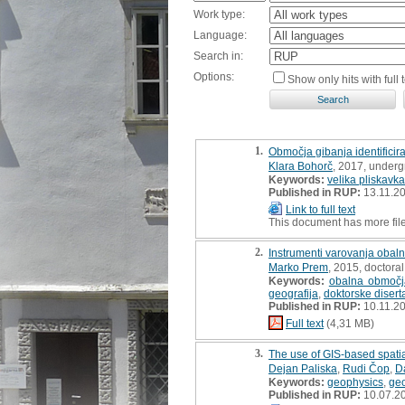
Work type:
Language:
Search in:
Options:
Show only hits with full t
1.
Območja gibanja identificira
Klara Bohorč
, 2017, underg
Keywords:
velika pliskavka
Published in RUP:
13.11.2
Link to full text
This document has more fil
2.
Instrumenti varovanja obaln
Marko Prem
, 2015, doctoral
Keywords:
obalna območj
geografija
,
doktorske disert
Published in RUP:
10.11.2
Full text
(4,31 MB)
3.
The use of GIS-based spatia
Dejan Paliska
,
Rudi Čop
,
D
Keywords:
geophysics
,
ge
Published in RUP:
10.07.2