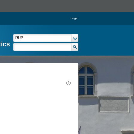
Login
tics