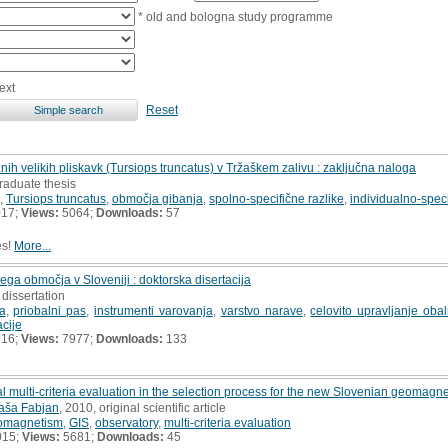
* old and bologna study programme
ext
Reset
nih velikih pliskavk (Tursiops truncatus) v Tržaškem zalivu : zaključna naloga
raduate thesis
,
Tursiops truncatus
,
območja gibanja
,
spolno-specifične razlike
,
individualno-speci
017;
Views:
5064;
Downloads:
57
es!
More...
ega območja v Sloveniji : doktorska disertacija
 dissertation
a
,
priobalni pas
,
instrumenti varovanja
,
varstvo narave
,
celovito upravljanje oba
acije
016;
Views:
7977;
Downloads:
133
l multi-criteria evaluation in the selection process for the new Slovenian geomagne
aša Fabjan
, 2010, original scientific article
omagnetism
,
GIS
,
observatory
,
multi-criteria evaluation
015;
Views:
5681;
Downloads:
45