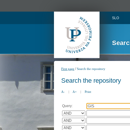
SLO
Searc
/
First page
Search the repository
Search the repository
A-
|
A+
|
Print
Query: