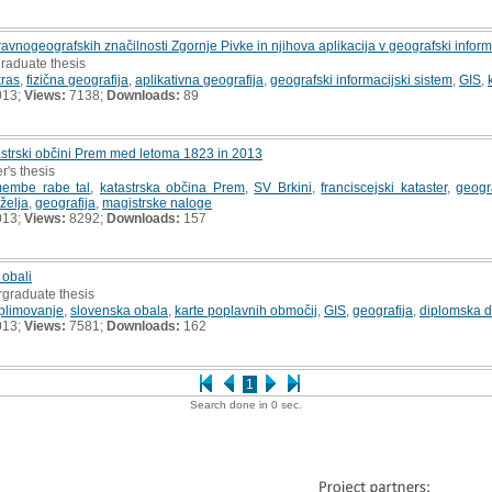
vnogeografskih značilnosti Zgornje Pivke in njihova aplikacija v geografski inform
raduate thesis
kras
,
fizična geografija
,
aplikativna geografija
,
geografski informacijski sistem
,
GIS
,
013;
Views:
7138;
Downloads:
89
astrski občini Prem med letoma 1823 in 2013
r's thesis
membe rabe tal
,
katastrska občina Prem
,
SV Brkini
,
franciscejski kataster
,
geogr
želja
,
geografija
,
magistrske naloge
013;
Views:
8292;
Downloads:
157
 obali
rgraduate thesis
plimovanje
,
slovenska obala
,
karte poplavnih območij
,
GIS
,
geografija
,
diplomska d
013;
Views:
7581;
Downloads:
162
1
Search done in 0 sec.