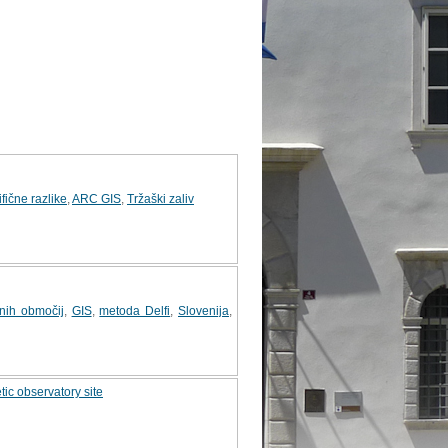
fične razlike
,
ARC GIS
,
Tržaški zaliv
lnih območij
,
GIS
,
metoda Delfi
,
Slovenija
,
tic observatory site