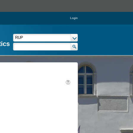
Login
tics