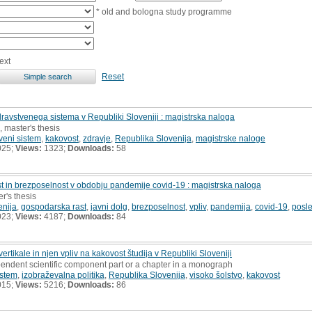
* old and bologna study programme
ext
Reset
zdravstvenega sistema v Republiki Sloveniji : magistrska naloga
, master's thesis
veni sistem
,
kakovost
,
zdravje
,
Republika Slovenija
,
magistrske naloge
025;
Views:
1323;
Downloads:
58
st in brezposelnost v obdobju pandemije covid-19 : magistrska naloga
r's thesis
enija
,
gospodarska rast
,
javni dolg
,
brezposelnost
,
vpliv
,
pandemija
,
covid-19
,
posl
023;
Views:
4187;
Downloads:
84
rtikale in njen vpliv na kakovost študija v Republiki Sloveniji
pendent scientific component part or a chapter in a monograph
istem
,
izobraževalna politika
,
Republika Slovenija
,
visoko šolstvo
,
kakovost
015;
Views:
5216;
Downloads:
86