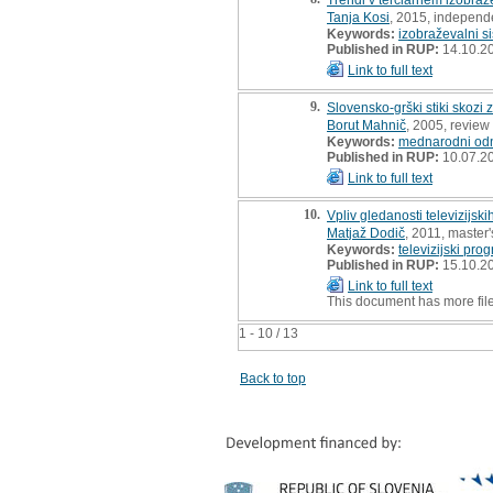
Tanja Kosi
, 2015, independ
Keywords:
izobraževalni s
Published in RUP:
14.10.2
Link to full text
9.
Slovensko-grški stiki skozi
Borut Mahnič
, 2005, review 
Keywords:
mednarodni od
Published in RUP:
10.07.2
Link to full text
10.
Vpliv gledanosti televizijsk
Matjaž Dodič
, 2011, master'
Keywords:
televizijski pro
Published in RUP:
15.10.2
Link to full text
This document has more fil
1 - 10 / 13
Back to top