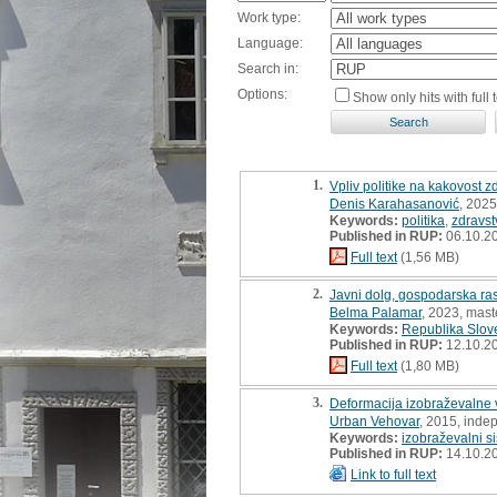
Work type:
Language:
Search in:
Options:
Show only hits with full t
1.
Vpliv politike na kakovost 
Denis Karahasanović
, 2025
Keywords:
politika
,
zdravst
Published in RUP:
06.10.2
Full text
(1,56 MB)
2.
Javni dolg, gospodarska ra
Belma Palamar
, 2023, maste
Keywords:
Republika Slov
Published in RUP:
12.10.2
Full text
(1,80 MB)
3.
Deformacija izobraževalne ve
Urban Vehovar
, 2015, inde
Keywords:
izobraževalni s
Published in RUP:
14.10.2
Link to full text