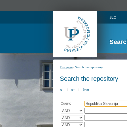
SLO
Searc
/
First page
Search the repository
Search the repository
A-
|
A+
|
Print
Query: