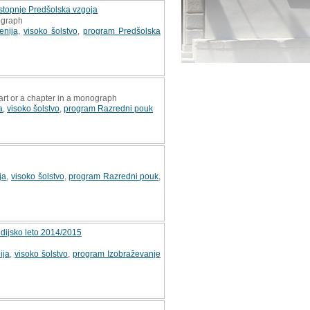
 stopnje Predšolska vzgoja
ograph
enija
,
visoko šolstvo
,
program Predšolska
art or a chapter in a monograph
a
,
visoko šolstvo
,
program Razredni pouk
ja
,
visoko šolstvo
,
program Razredni pouk
,
udijsko leto 2014/2015
ija
,
visoko šolstvo
,
program Izobraževanje