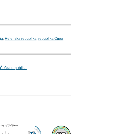
ja
,
Helenska republika
,
republika Ciper
Češka republika