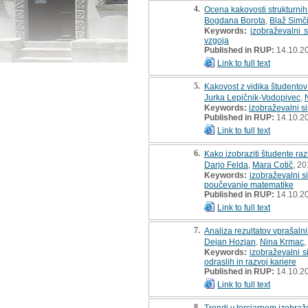
4.
Ocena kakovosti strukturnih
Bogdana Borota
,
Blaž Simč
Keywords:
izobraževalni 
vzgoja
Published in RUP:
14.10.2
Link to full text
5.
Kakovost z vidika študentov
Jurka Lepičnik-Vodopivec
,
Keywords:
izobraževalni s
Published in RUP:
14.10.2
Link to full text
6.
Kako izobraziti študente r
Darjo Felda
,
Mara Cotič
, 2
Keywords:
izobraževalni s
poučevanje matematike
Published in RUP:
14.10.2
Link to full text
7.
Analiza rezultatov vprašaln
Dejan Hozjan
,
Nina Krmac
,
Keywords:
izobraževalni s
odraslih in razvoj kariere
Published in RUP:
14.10.2
Link to full text
8.
Trendi v terciarnem izobra