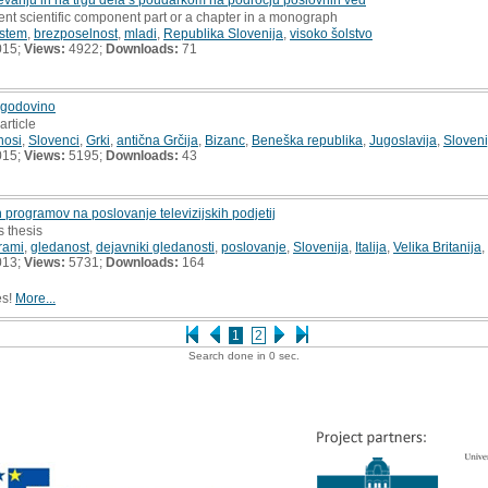
ent scientific component part or a chapter in a monograph
istem
,
brezposelnost
,
mladi
,
Republika Slovenija
,
visoko šolstvo
015;
Views:
4922;
Downloads:
71
 zgodovino
article
nosi
,
Slovenci
,
Grki
,
antična Grčija
,
Bizanc
,
Beneška republika
,
Jugoslavija
,
Sloveni
015;
Views:
5195;
Downloads:
43
ih programov na poslovanje televizijskih podjetij
s thesis
grami
,
gledanost
,
dejavniki gledanosti
,
poslovanje
,
Slovenija
,
Italija
,
Velika Britanija
,
013;
Views:
5731;
Downloads:
164
es!
More...
1
2
Search done in 0 sec.