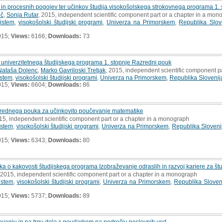
 in procesnih pogojev ter učinkov študija visokošolskega strokovnega programa 1.
ič
,
Sonja Rutar
, 2015, independent scientific component part or a chapter in a mon
sistem
,
visokošolski študijski programi
,
Univerza na Primorskem
,
Republika Slov
015;
Views:
6166;
Downloads:
73
 univerzitetnega študijskega programa 1. stopnje Razredni pouk
Nataša Dolenc
,
Marko Gavriloski Tretjak
, 2015, independent scientific component p
istem
,
visokošolski študijski programi
,
Univerza na Primorskem
,
Republika Slovenij
015;
Views:
6604;
Downloads:
86
azrednega pouka za učinkovito poučevanje matematike
015, independent scientific component part or a chapter in a monograph
istem
,
visokošolski študijski programi
,
Univerza na Primorskem
,
Republika Sloveni
015;
Views:
6343;
Downloads:
80
ika o kakovosti študijskega programa Izobraževanje odraslih in razvoj kariere za št
 2015, independent scientific component part or a chapter in a monograph
istem
,
visokošolski študijski programi
,
Univerza na Primorskem
,
Republika Sloven
015;
Views:
5737;
Downloads:
89
ževanju in na trgu dela s poudarkom na področju poslovnih ved