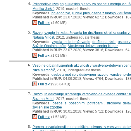
4.
Prilagoditve izvajanja ljudskih plesov za osebe z motnjo v du
Monika Juršić
, 2019, master's thesis
Keywords:
prilagoditve
,
ljudski ples
,
osebe z motnjo v dušev
Published in RUP:
23.07.2020;
Views:
6271;
Downloads:
10
Full text
(4,60 MB)
5.
Razvoj vzgoje in izobraževanja ter družbene skrbi za osebe z
Nataša Milost
, 2012, undergraduate thesis
Keywords:
vzgoja in izobraževanje
,
družbena skrb
,
osebe z
Sožitje Obalnih občin
,
Varstveno delovni center Koper
Published in RUP:
23.07.2020;
Views:
3816;
Downloads:
64
Full text
(1,01 MB)
6.
Vsebine gibalnih/športnih aktivnosti v varstveno-delovnih cen
Nika Martinčič
, 2018, undergraduate thesis
Keywords:
osebe z motnjo v duševnem razvoju
,
varstveno-de
Published in RUP:
04.09.2018;
Views:
4764;
Downloads:
13
Full text
(926,84 KB)
7.
Razvoj in delovanje izbranega varstveno-delovnega centra : 
Suzana Mulej
, 2017, master's thesis
Keywords:
osebe s posebnimi potrebami
,
strokovni dela
življenjske zgodbe
Published in RUP:
30.01.2018;
Views:
5712;
Downloads:
12
Full text
(1,52 MB)
8.
Pomen ustvarjalnosti in umetniških aktivnosti v varstveno delo