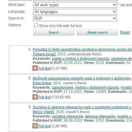
Work type:
* old an
Language:
Search in:
Options:
Show only hits with full text
Reset
1.
Ponudba in želje uporabnikov varstveno-delovnega centra Zas
Tinkara Kovač
, 2022, undergraduate thesis
Keywords:
osebe z motnjo v duševnem razvoju
,
varstveno-de
Published in RUP:
20.06.2022;
Views:
3218;
Downloads:
54
Full text
(1,07 MB)
2.
Možnosti zaposlovanja odraslih oseb z motnjami v duševnem r
Erika Kobal
, 2021, master's thesis
Keywords:
zaposlovanje
,
motnja v duševnem razvoju
,
invalid
Published in RUP:
27.10.2021;
Views:
14086;
Downloads:
1
Full text
(733,60 KB)
3.
Socialna in delovna integracija oseb s posebnimi potrebami v
Mojca Videtič
, 2020, master's thesis
Keywords:
socialna integracija
,
delovna integracija
,
motnje v
Published in RUP:
30.09.2020;
Views:
5752;
Downloads:
15
Full text
(1,82 MB)