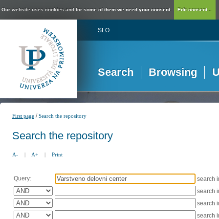
Our website uses cookies and for some of them we need your consent.
Edit consent...
SLO
Search
Browsing
U
/
First page
Search the repository
Search the repository
A-
|
A+
|
Print
Query:
search 
search 
search 
search 